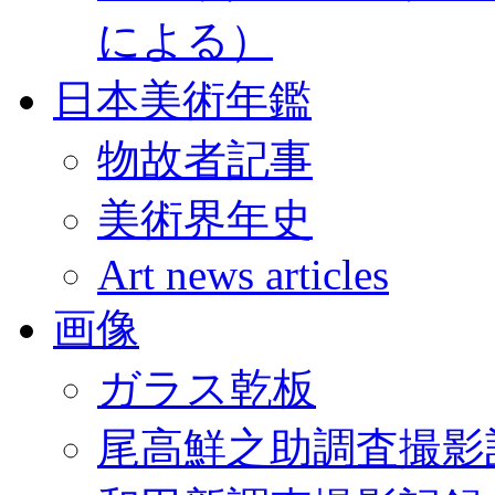
による）
日本美術年鑑
物故者記事
美術界年史
Art news articles
画像
ガラス乾板
尾高鮮之助調査撮影