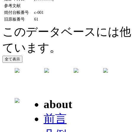
参考文献
焼付台帳番号
c-001
旧原板番号
61
このデータベースには他
ています。
about
前言