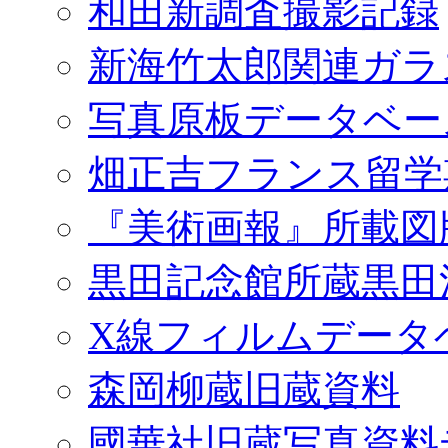
和田新調査撮影記録
新海竹太郎関連ガラ
写真原板データベー
畑正吉フランス留学
『美術画報』所載図
黒田記念館所蔵黒田
X線フィルムデータ
森岡柳蔵旧蔵資料
國華社旧蔵写真資料