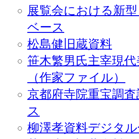
展覧会における新型
ベース
松島健旧蔵資料
笹木繁男氏主宰現代
（作家ファイル）
京都府寺院重宝調査
ス
柳澤孝資料デジタル