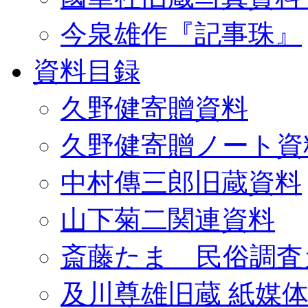
今泉雄作『記事珠』
資料目録
久野健寄贈資料
久野健寄贈ノート資
中村傳三郎旧蔵資料
山下菊二関連資料
斎藤たま 民俗調査
及川尊雄旧蔵 紙媒