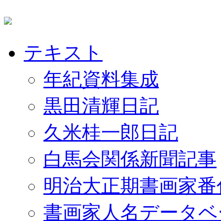
テキスト
年紀資料集成
黒田清輝日記
久米桂一郎日記
白馬会関係新聞記事
明治大正期書画家番
書画家人名データベ