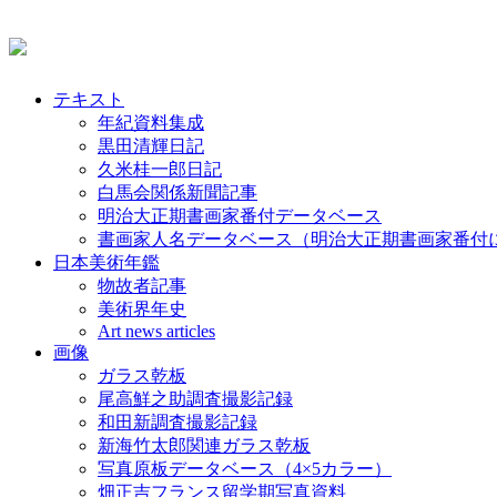
テキスト
年紀資料集成
黒田清輝日記
久米桂一郎日記
白馬会関係新聞記事
明治大正期書画家番付データベース
書画家人名データベース（明治大正期書画家番付
日本美術年鑑
物故者記事
美術界年史
Art news articles
画像
ガラス乾板
尾高鮮之助調査撮影記録
和田新調査撮影記録
新海竹太郎関連ガラス乾板
写真原板データベース（4×5カラー）
畑正吉フランス留学期写真資料