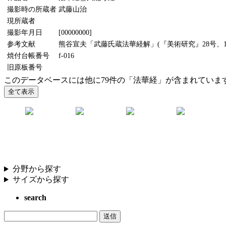
撮影時の所蔵者
武藤山治
現所蔵者
撮影年月日
[00000000]
参考文献
熊谷宣夫「武藤氏蔵法華経解」(『美術研究』28号、19
焼付台帳番号
f-016
旧原板番号
このデータベースには他に79件の「法華経」が含まれていま
分野から探す
サイズから探す
search