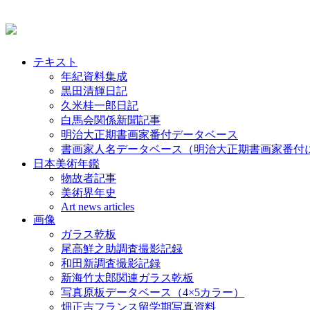
テキスト
年紀資料集成
黒田清輝日記
久米桂一郎日記
白馬会関係新聞記事
明治大正期書画家番付データベース
書画家人名データベース（明治大正期書画家番付
日本美術年鑑
物故者記事
美術界年史
Art news articles
画像
ガラス乾板
尾高鮮之助調査撮影記録
和田新調査撮影記録
新海竹太郎関連ガラス乾板
写真原板データベース（4×5カラー）
畑正吉フランス留学期写真資料