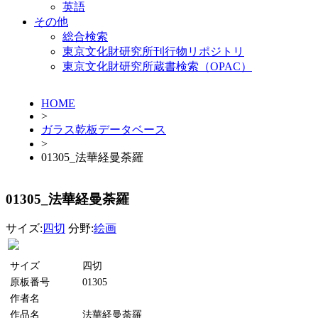
英語
その他
総合検索
東京文化財研究所刊行物リポジトリ
東京文化財研究所蔵書検索（OPAC）
HOME
>
ガラス乾板データベース
>
01305_法華経曼荼羅
01305_法華経曼荼羅
サイズ:
四切
分野:
絵画
サイズ
四切
原板番号
01305
作者名
作品名
法華経曼荼羅