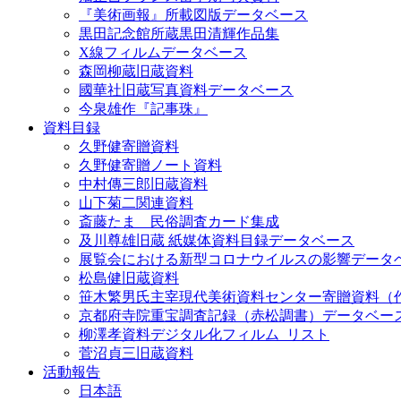
『美術画報』所載図版データベース
黒田記念館所蔵黒田清輝作品集
X線フィルムデータベース
森岡柳蔵旧蔵資料
國華社旧蔵写真資料データベース
今泉雄作『記事珠』
資料目録
久野健寄贈資料
久野健寄贈ノート資料
中村傳三郎旧蔵資料
山下菊二関連資料
斎藤たま 民俗調査カード集成
及川尊雄旧蔵 紙媒体資料目録データベース
展覧会における新型コロナウイルスの影響データ
松島健旧蔵資料
笹木繁男氏主宰現代美術資料センター寄贈資料（
京都府寺院重宝調査記録（赤松調書）データベー
柳澤孝資料デジタル化フィルム_リスト
菅沼貞三旧蔵資料
活動報告
日本語