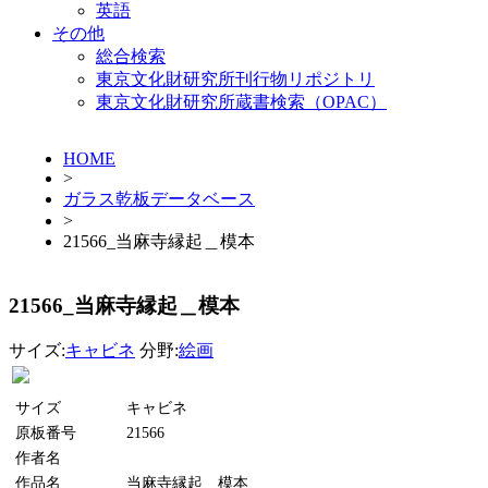
英語
その他
総合検索
東京文化財研究所刊行物リポジトリ
東京文化財研究所蔵書検索（OPAC）
HOME
>
ガラス乾板データベース
>
21566_当麻寺縁起＿模本
21566_当麻寺縁起＿模本
サイズ:
キャビネ
分野:
絵画
サイズ
キャビネ
原板番号
21566
作者名
作品名
当麻寺縁起＿模本