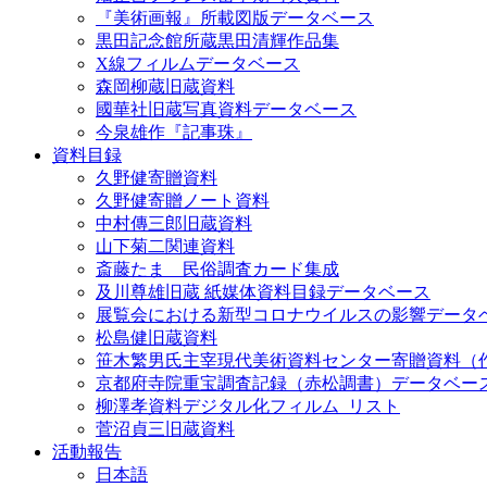
『美術画報』所載図版データベース
黒田記念館所蔵黒田清輝作品集
X線フィルムデータベース
森岡柳蔵旧蔵資料
國華社旧蔵写真資料データベース
今泉雄作『記事珠』
資料目録
久野健寄贈資料
久野健寄贈ノート資料
中村傳三郎旧蔵資料
山下菊二関連資料
斎藤たま 民俗調査カード集成
及川尊雄旧蔵 紙媒体資料目録データベース
展覧会における新型コロナウイルスの影響データ
松島健旧蔵資料
笹木繁男氏主宰現代美術資料センター寄贈資料（
京都府寺院重宝調査記録（赤松調書）データベー
柳澤孝資料デジタル化フィルム_リスト
菅沼貞三旧蔵資料
活動報告
日本語