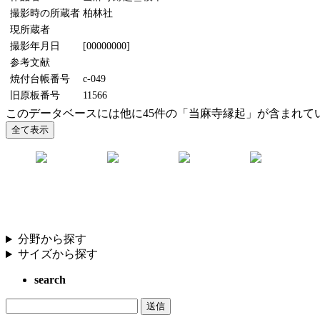
撮影時の所蔵者
柏林社
現所蔵者
撮影年月日
[00000000]
参考文献
焼付台帳番号
c-049
旧原板番号
11566
このデータベースには他に45件の「当麻寺縁起」が含まれて
分野から探す
サイズから探す
search