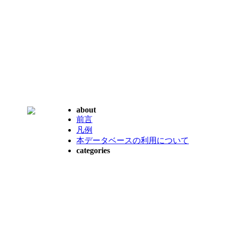
about
前言
凡例
本データベースの利用について
categories