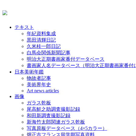
テキスト
年紀資料集成
黒田清輝日記
久米桂一郎日記
白馬会関係新聞記事
明治大正期書画家番付データベース
書画家人名データベース（明治大正期書画家番付
日本美術年鑑
物故者記事
美術界年史
Art news articles
画像
ガラス乾板
尾高鮮之助調査撮影記録
和田新調査撮影記録
新海竹太郎関連ガラス乾板
写真原板データベース（4×5カラー）
畑正吉フランス留学期写真資料