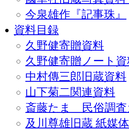
今泉雄作『記事珠』
資料目録
久野健寄贈資料
久野健寄贈ノート資
中村傳三郎旧蔵資料
山下菊二関連資料
斎藤たま 民俗調査
及川尊雄旧蔵 紙媒