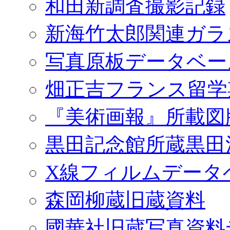
和田新調査撮影記録
新海竹太郎関連ガラ
写真原板データベー
畑正吉フランス留学
『美術画報』所載図
黒田記念館所蔵黒田
X線フィルムデータ
森岡柳蔵旧蔵資料
國華社旧蔵写真資料