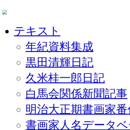
テキスト
年紀資料集成
黒田清輝日記
久米桂一郎日記
白馬会関係新聞記事
明治大正期書画家番
書画家人名データベ