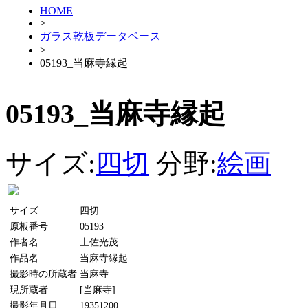
HOME
>
ガラス乾板データベース
>
05193_当麻寺縁起
05193_当麻寺縁起
サイズ:
四切
分野:
絵画
サイズ
四切
原板番号
05193
作者名
土佐光茂
作品名
当麻寺縁起
撮影時の所蔵者
当麻寺
現所蔵者
[当麻寺]
撮影年月日
19351200