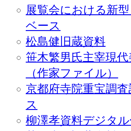
展覧会における新型
ベース
松島健旧蔵資料
笹木繁男氏主宰現代
（作家ファイル）
京都府寺院重宝調査
ス
柳澤孝資料デジタル