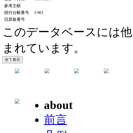
参考文献
焼付台帳番号
f-061
旧原板番号
このデータベースには他
まれています。
about
前言