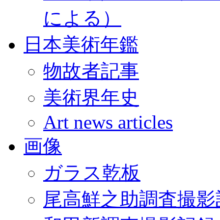
による）
日本美術年鑑
物故者記事
美術界年史
Art news articles
画像
ガラス乾板
尾高鮮之助調査撮影