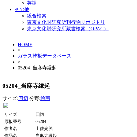
英語
その他
総合検索
東京文化財研究所刊行物リポジトリ
東京文化財研究所蔵書検索（OPAC）
HOME
>
ガラス乾板データベース
>
05204_当麻寺縁起
05204_当麻寺縁起
サイズ:
四切
分野:
絵画
サイズ
四切
原板番号
05204
作者名
土佐光茂
作品名
当麻寺縁起