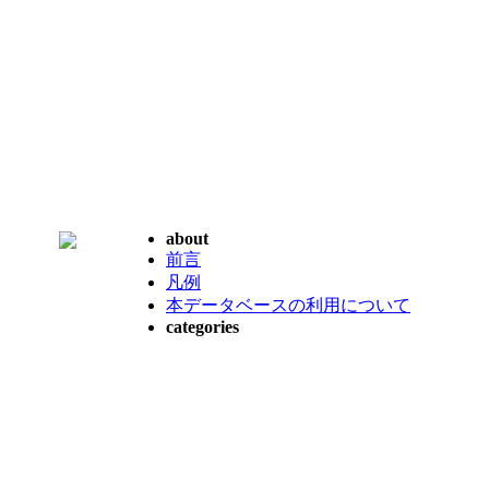
about
前言
凡例
本データベースの利用について
categories