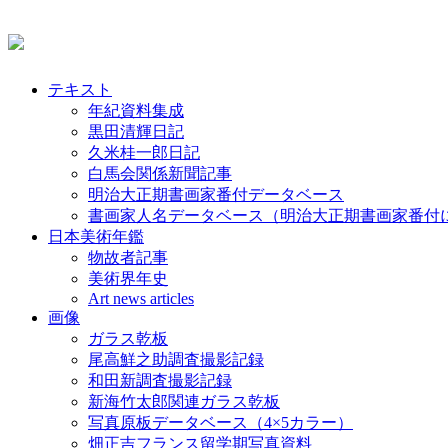
テキスト
年紀資料集成
黒田清輝日記
久米桂一郎日記
白馬会関係新聞記事
明治大正期書画家番付データベース
書画家人名データベース（明治大正期書画家番付
日本美術年鑑
物故者記事
美術界年史
Art news articles
画像
ガラス乾板
尾高鮮之助調査撮影記録
和田新調査撮影記録
新海竹太郎関連ガラス乾板
写真原板データベース（4×5カラー）
畑正吉フランス留学期写真資料