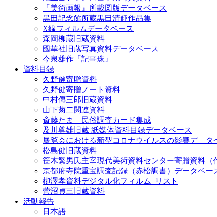
『美術画報』所載図版データベース
黒田記念館所蔵黒田清輝作品集
X線フィルムデータベース
森岡柳蔵旧蔵資料
國華社旧蔵写真資料データベース
今泉雄作『記事珠』
資料目録
久野健寄贈資料
久野健寄贈ノート資料
中村傳三郎旧蔵資料
山下菊二関連資料
斎藤たま 民俗調査カード集成
及川尊雄旧蔵 紙媒体資料目録データベース
展覧会における新型コロナウイルスの影響データ
松島健旧蔵資料
笹木繁男氏主宰現代美術資料センター寄贈資料（
京都府寺院重宝調査記録（赤松調書）データベー
柳澤孝資料デジタル化フィルム_リスト
菅沼貞三旧蔵資料
活動報告
日本語