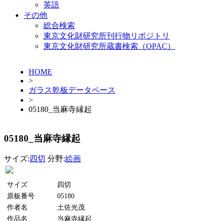
英語
その他
総合検索
東京文化財研究所刊行物リポジトリ
東京文化財研究所蔵書検索（OPAC）
HOME
>
ガラス乾板データベース
>
05180_当麻寺縁起
05180_当麻寺縁起
サイズ:
四切
分野:
絵画
サイズ
四切
原板番号
05180
作者名
土佐光茂
作品名
当麻寺縁起