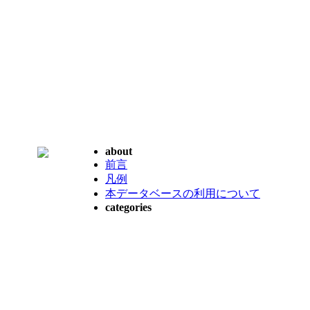
about
前言
凡例
本データベースの利用について
categories