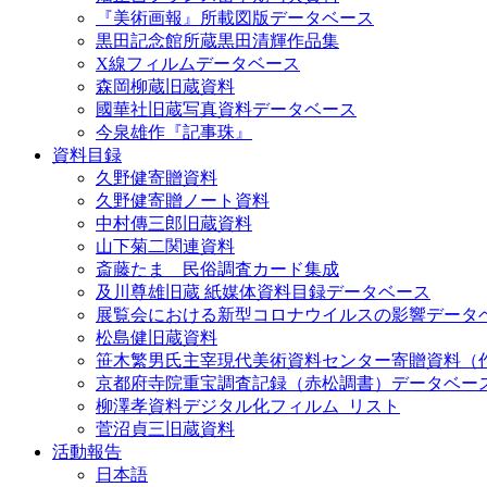
『美術画報』所載図版データベース
黒田記念館所蔵黒田清輝作品集
X線フィルムデータベース
森岡柳蔵旧蔵資料
國華社旧蔵写真資料データベース
今泉雄作『記事珠』
資料目録
久野健寄贈資料
久野健寄贈ノート資料
中村傳三郎旧蔵資料
山下菊二関連資料
斎藤たま 民俗調査カード集成
及川尊雄旧蔵 紙媒体資料目録データベース
展覧会における新型コロナウイルスの影響データ
松島健旧蔵資料
笹木繁男氏主宰現代美術資料センター寄贈資料（
京都府寺院重宝調査記録（赤松調書）データベー
柳澤孝資料デジタル化フィルム_リスト
菅沼貞三旧蔵資料
活動報告
日本語