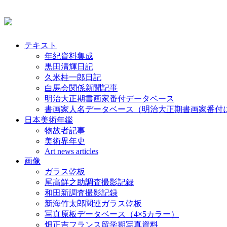
テキスト
年紀資料集成
黒田清輝日記
久米桂一郎日記
白馬会関係新聞記事
明治大正期書画家番付データベース
書画家人名データベース（明治大正期書画家番付
日本美術年鑑
物故者記事
美術界年史
Art news articles
画像
ガラス乾板
尾高鮮之助調査撮影記録
和田新調査撮影記録
新海竹太郎関連ガラス乾板
写真原板データベース（4×5カラー）
畑正吉フランス留学期写真資料