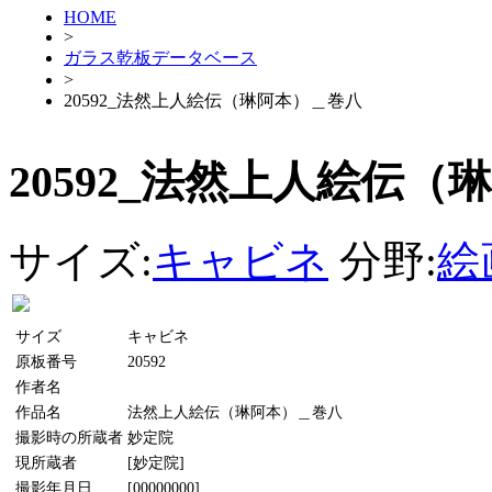
HOME
>
ガラス乾板データベース
>
20592_法然上人絵伝（琳阿本）＿巻八
20592_法然上人絵伝
サイズ:
キャビネ
分野:
絵
サイズ
キャビネ
原板番号
20592
作者名
作品名
法然上人絵伝（琳阿本）＿巻八
撮影時の所蔵者
妙定院
現所蔵者
[妙定院]
撮影年月日
[00000000]