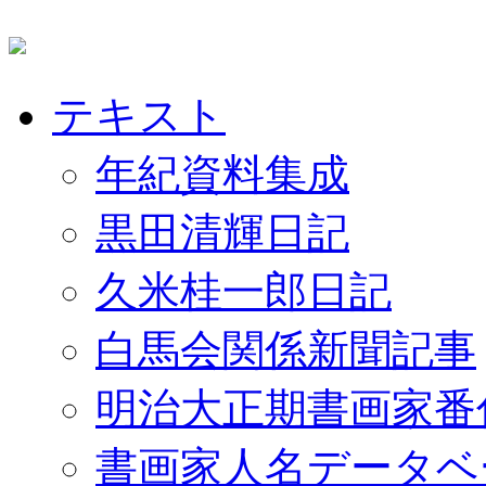
テキスト
年紀資料集成
黒田清輝日記
久米桂一郎日記
白馬会関係新聞記事
明治大正期書画家番
書画家人名データベ