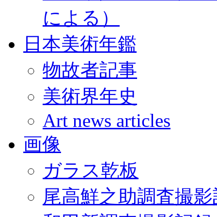
による）
日本美術年鑑
物故者記事
美術界年史
Art news articles
画像
ガラス乾板
尾高鮮之助調査撮影