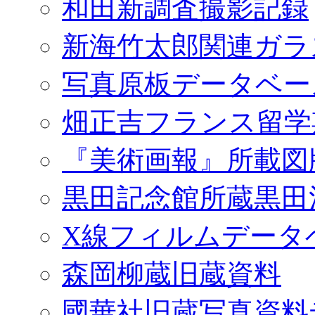
和田新調査撮影記録
新海竹太郎関連ガラ
写真原板データベー
畑正吉フランス留学
『美術画報』所載図
黒田記念館所蔵黒田
X線フィルムデータ
森岡柳蔵旧蔵資料
國華社旧蔵写真資料