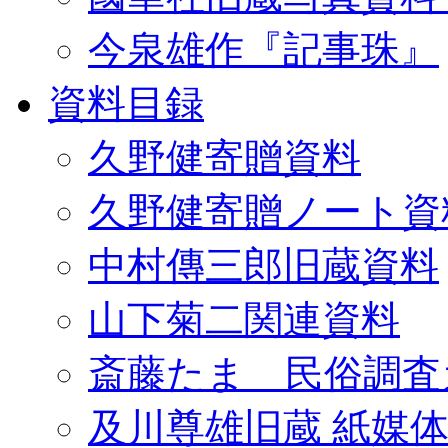
今泉雄作『記事珠』
資料目録
久野健寄贈資料
久野健寄贈ノート資
中村傳三郎旧蔵資料
山下菊二関連資料
斎藤たま 民俗調査
及川尊雄旧蔵 紙媒