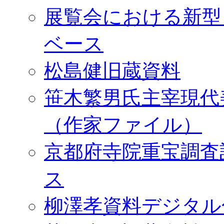
展覧会における新型
ベース
松島健旧蔵資料
笹木繁男氏主宰現代
（作家ファイル）
京都府寺院重宝調査
ス
柳澤孝資料デジタル