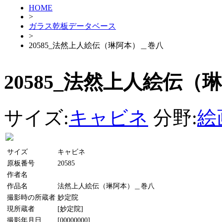
HOME
>
ガラス乾板データベース
>
20585_法然上人絵伝（琳阿本）＿巻八
20585_法然上人絵伝
サイズ:
キャビネ
分野:
絵
サイズ
キャビネ
原板番号
20585
作者名
作品名
法然上人絵伝（琳阿本）＿巻八
撮影時の所蔵者
妙定院
現所蔵者
[妙定院]
撮影年月日
[00000000]