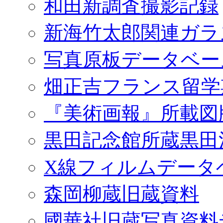
和田新調査撮影記録
新海竹太郎関連ガラ
写真原板データベー
畑正吉フランス留学
『美術画報』所載図
黒田記念館所蔵黒田
X線フィルムデータ
森岡柳蔵旧蔵資料
國華社旧蔵写真資料