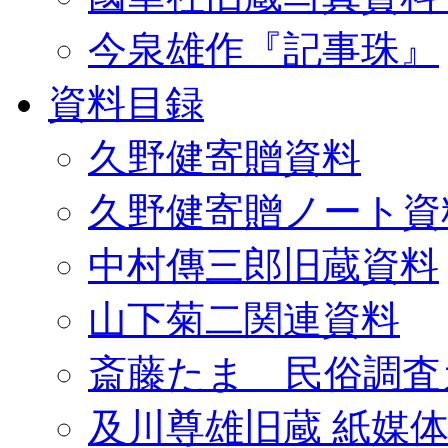
今泉雄作『記事珠』
資料目録
久野健寄贈資料
久野健寄贈ノート資
中村傳三郎旧蔵資料
山下菊二関連資料
斎藤たま 民俗調査
及川尊雄旧蔵 紙媒