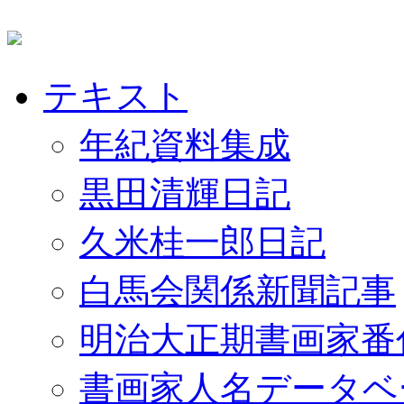
テキスト
年紀資料集成
黒田清輝日記
久米桂一郎日記
白馬会関係新聞記事
明治大正期書画家番
書画家人名データベ