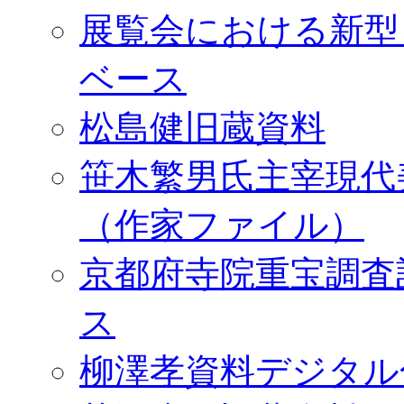
展覧会における新型
ベース
松島健旧蔵資料
笹木繁男氏主宰現代
（作家ファイル）
京都府寺院重宝調査
ス
柳澤孝資料デジタル