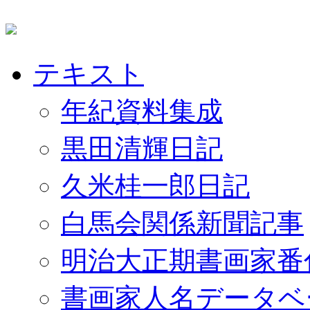
テキスト
年紀資料集成
黒田清輝日記
久米桂一郎日記
白馬会関係新聞記事
明治大正期書画家番
書画家人名データベ