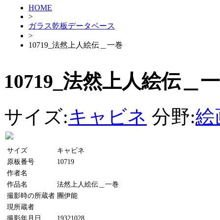
HOME
>
ガラス乾板データベース
>
10719_法然上人絵伝＿一巻
10719_法然上人絵伝＿
サイズ:
キャビネ
分野:
絵
サイズ
キャビネ
原板番号
10719
作者名
作品名
法然上人絵伝＿一巻
撮影時の所蔵者
團伊能
現所蔵者
撮影年月日
19321028