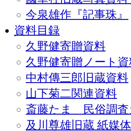
今泉雄作『記事珠』
資料目録
久野健寄贈資料
久野健寄贈ノート資
中村傳三郎旧蔵資料
山下菊二関連資料
斎藤たま 民俗調査
及川尊雄旧蔵 紙媒