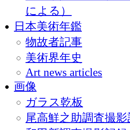
による）
日本美術年鑑
物故者記事
美術界年史
Art news articles
画像
ガラス乾板
尾高鮮之助調査撮影