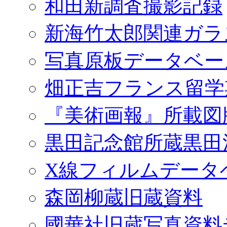
和田新調査撮影記録
新海竹太郎関連ガラ
写真原板データベー
畑正吉フランス留学
『美術画報』所載図
黒田記念館所蔵黒田
X線フィルムデータ
森岡柳蔵旧蔵資料
國華社旧蔵写真資料