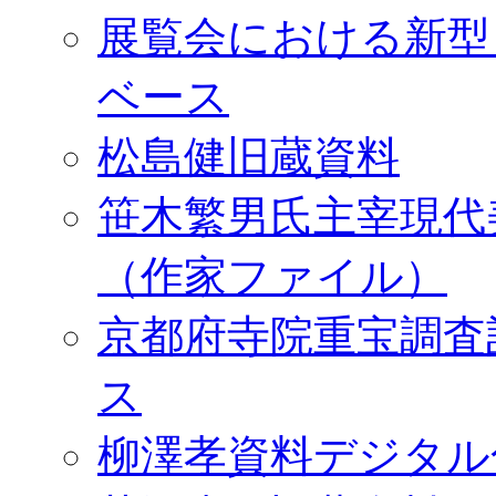
展覧会における新型
ベース
松島健旧蔵資料
笹木繁男氏主宰現代
（作家ファイル）
京都府寺院重宝調査
ス
柳澤孝資料デジタル