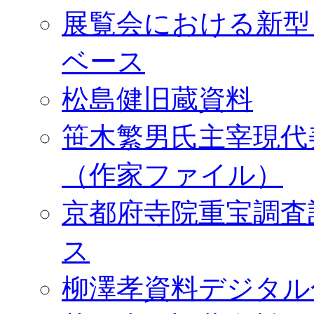
展覧会における新型
ベース
松島健旧蔵資料
笹木繁男氏主宰現代
（作家ファイル）
京都府寺院重宝調査
ス
柳澤孝資料デジタル