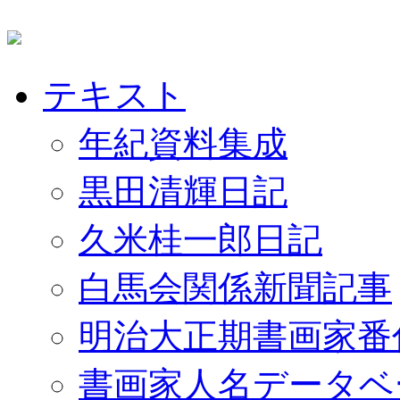
テキスト
年紀資料集成
黒田清輝日記
久米桂一郎日記
白馬会関係新聞記事
明治大正期書画家番
書画家人名データベ