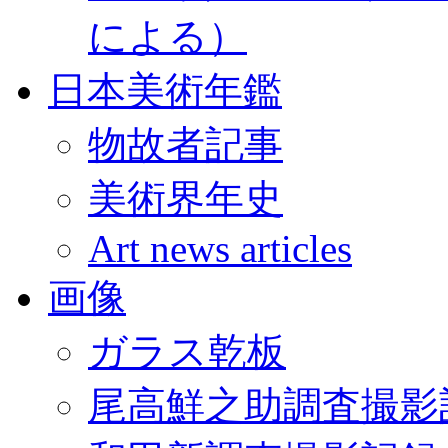
による）
日本美術年鑑
物故者記事
美術界年史
Art news articles
画像
ガラス乾板
尾高鮮之助調査撮影