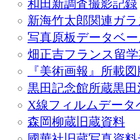
和田新調査撮影記録
新海竹太郎関連ガラ
写真原板データベー
畑正吉フランス留学
『美術画報』所載図
黒田記念館所蔵黒田
X線フィルムデータ
森岡柳蔵旧蔵資料
國華社旧蔵写真資料