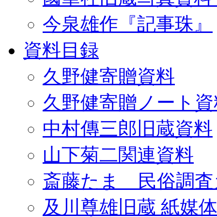
今泉雄作『記事珠』
資料目録
久野健寄贈資料
久野健寄贈ノート資
中村傳三郎旧蔵資料
山下菊二関連資料
斎藤たま 民俗調査
及川尊雄旧蔵 紙媒