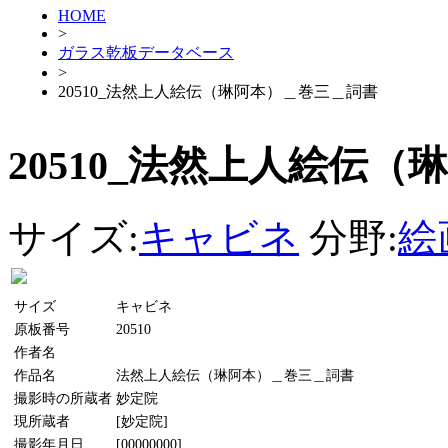
HOME
>
ガラス乾板データベース
>
20510_法然上人絵伝（琳阿本）＿巻三＿詞書
20510_法然上人絵伝
サイズ:
キャビネ
分野:
絵
サイズ
キャビネ
原板番号
20510
作者名
作品名
法然上人絵伝（琳阿本）＿巻三＿詞書
撮影時の所蔵者
妙定院
現所蔵者
[妙定院]
撮影年月日
[00000000]