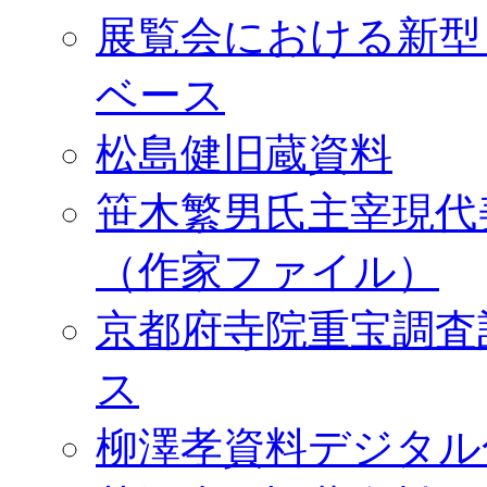
展覧会における新型
ベース
松島健旧蔵資料
笹木繁男氏主宰現代
（作家ファイル）
京都府寺院重宝調査
ス
柳澤孝資料デジタル