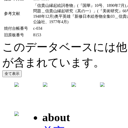
「信貴山縁起絵詞巻物」(『国華』10号、1890年7月
問題＿信貴山縁起研究（其の一）」(『美術研究』66号
参考文献
1948年12月)奥平英雄『新修日本絵巻物全集03＿信
公論社、1977年4月)
焼付台帳番号
c-034
旧原板番号
8153
このデータベースには他
が含まれています。
about