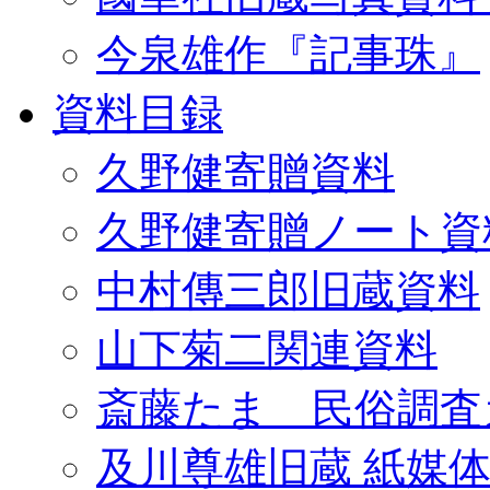
今泉雄作『記事珠』
資料目録
久野健寄贈資料
久野健寄贈ノート資
中村傳三郎旧蔵資料
山下菊二関連資料
斎藤たま 民俗調査
及川尊雄旧蔵 紙媒