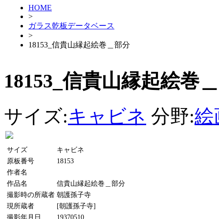
HOME
>
ガラス乾板データベース
>
18153_信貴山縁起絵巻＿部分
18153_信貴山縁起絵巻
サイズ:
キャビネ
分野:
絵
サイズ
キャビネ
原板番号
18153
作者名
作品名
信貴山縁起絵巻＿部分
撮影時の所蔵者
朝護孫子寺
現所蔵者
[朝護孫子寺]
撮影年月日
19370510