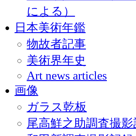
による）
日本美術年鑑
物故者記事
美術界年史
Art news articles
画像
ガラス乾板
尾高鮮之助調査撮影