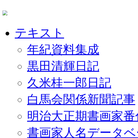
テキスト
年紀資料集成
黒田清輝日記
久米桂一郎日記
白馬会関係新聞記事
明治大正期書画家番
書画家人名データベ