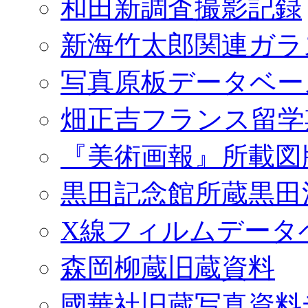
和田新調査撮影記録
新海竹太郎関連ガラ
写真原板データベー
畑正吉フランス留学
『美術画報』所載図
黒田記念館所蔵黒田
X線フィルムデータ
森岡柳蔵旧蔵資料
國華社旧蔵写真資料