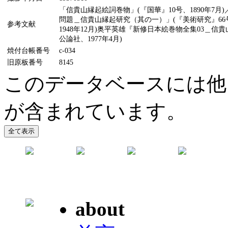
「信貴山縁起絵詞巻物」(『国華』10号、1890年7月
問題＿信貴山縁起研究（其の一）」(『美術研究』66号
参考文献
1948年12月)奥平英雄『新修日本絵巻物全集03＿信
公論社、1977年4月)
焼付台帳番号
c-034
旧原板番号
8145
このデータベースには他
が含まれています。
about