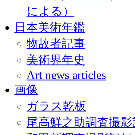
による）
日本美術年鑑
物故者記事
美術界年史
Art news articles
画像
ガラス乾板
尾高鮮之助調査撮影