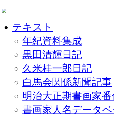
テキスト
年紀資料集成
黒田清輝日記
久米桂一郎日記
白馬会関係新聞記事
明治大正期書画家番
書画家人名データベ