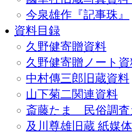
今泉雄作『記事珠』
資料目録
久野健寄贈資料
久野健寄贈ノート資
中村傳三郎旧蔵資料
山下菊二関連資料
斎藤たま 民俗調査
及川尊雄旧蔵 紙媒