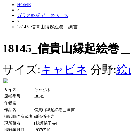
HOME
>
ガラス乾板データベース
>
18145_信貴山縁起絵巻＿詞書
18145_信貴山縁起絵巻
サイズ:
キャビネ
分野:
絵
サイズ
キャビネ
原板番号
18145
作者名
作品名
信貴山縁起絵巻＿詞書
撮影時の所蔵者
朝護孫子寺
現所蔵者
[朝護孫子寺]
撮影年月日
19370510