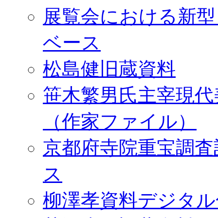
展覧会における新型
ベース
松島健旧蔵資料
笹木繁男氏主宰現代
（作家ファイル）
京都府寺院重宝調査
ス
柳澤孝資料デジタル