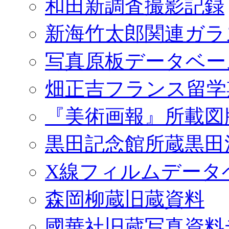
和田新調査撮影記録
新海竹太郎関連ガラ
写真原板データベー
畑正吉フランス留学
『美術画報』所載図
黒田記念館所蔵黒田
X線フィルムデータ
森岡柳蔵旧蔵資料
國華社旧蔵写真資料