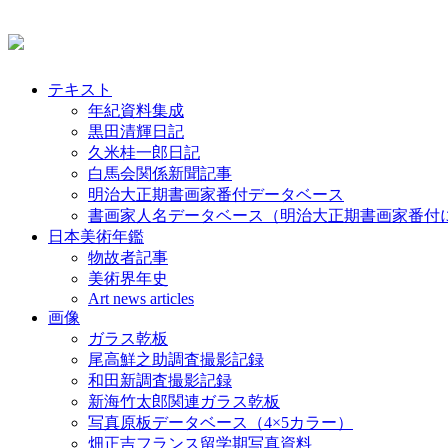
テキスト
年紀資料集成
黒田清輝日記
久米桂一郎日記
白馬会関係新聞記事
明治大正期書画家番付データベース
書画家人名データベース（明治大正期書画家番付
日本美術年鑑
物故者記事
美術界年史
Art news articles
画像
ガラス乾板
尾高鮮之助調査撮影記録
和田新調査撮影記録
新海竹太郎関連ガラス乾板
写真原板データベース（4×5カラー）
畑正吉フランス留学期写真資料