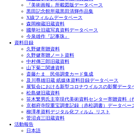
『美術画報』所載図版データベース
黒田記念館所蔵黒田清輝作品集
X線フィルムデータベース
森岡柳蔵旧蔵資料
國華社旧蔵写真資料データベース
今泉雄作『記事珠』
資料目録
久野健寄贈資料
久野健寄贈ノート資料
中村傳三郎旧蔵資料
山下菊二関連資料
斎藤たま 民俗調査カード集成
及川尊雄旧蔵 紙媒体資料目録データベース
展覧会における新型コロナウイルスの影響データ
松島健旧蔵資料
笹木繁男氏主宰現代美術資料センター寄贈資料（
京都府寺院重宝調査記録（赤松調書）データベー
柳澤孝資料デジタル化フィルム_リスト
菅沼貞三旧蔵資料
活動報告
日本語