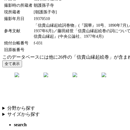
撮影時の所蔵者
朝護孫子寺
現所蔵者
[朝護孫子寺]
撮影年月日
19370510
「信貴山縁起絵詞巻物」(『国華』10号、1890年7
参考文献
1937年6月)／藤田経世「信貴山縁起絵巻の詞について
信貴山縁起』(中央公論社、1977年4月)
焼付台帳番号
f-031
旧原板番号
このデータベースには他に26件の「信貴山縁起絵巻」が含ま
分野から探す
サイズから探す
search