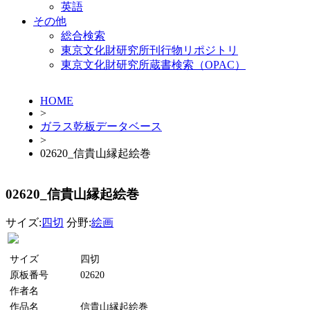
英語
その他
総合検索
東京文化財研究所刊行物リポジトリ
東京文化財研究所蔵書検索（OPAC）
HOME
>
ガラス乾板データベース
>
02620_信貴山縁起絵巻
02620_信貴山縁起絵巻
サイズ:
四切
分野:
絵画
サイズ
四切
原板番号
02620
作者名
作品名
信貴山縁起絵巻