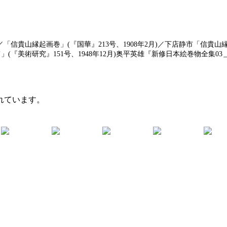
月)／「信貴山縁起画巻」(『国華』213号、1908年2月)／下店静市「信
」(『美術研究』151号、1948年12月)奥平英雄『新修日本絵巻物全集03
れています。