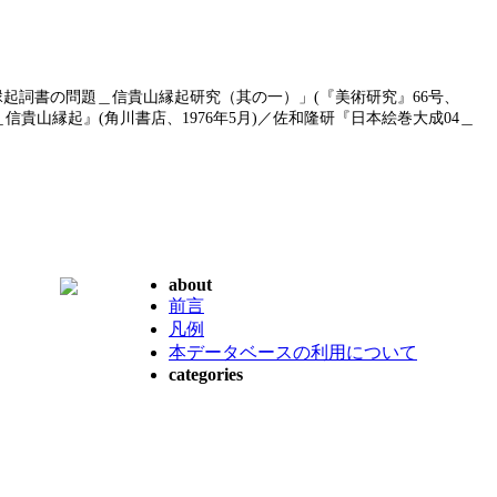
貴山縁起詞書の問題＿信貴山縁起研究（其の一）」(『美術研究』66号、
＿信貴山縁起』(角川書店、1976年5月)／佐和隆研『日本絵巻大成04＿
about
前言
凡例
本データベースの利用について
categories