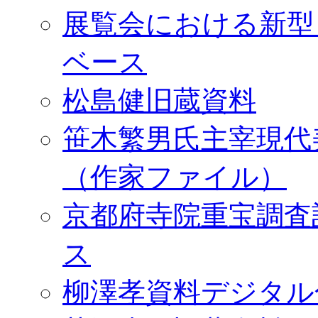
展覧会における新型
ベース
松島健旧蔵資料
笹木繁男氏主宰現代
（作家ファイル）
京都府寺院重宝調査
ス
柳澤孝資料デジタル