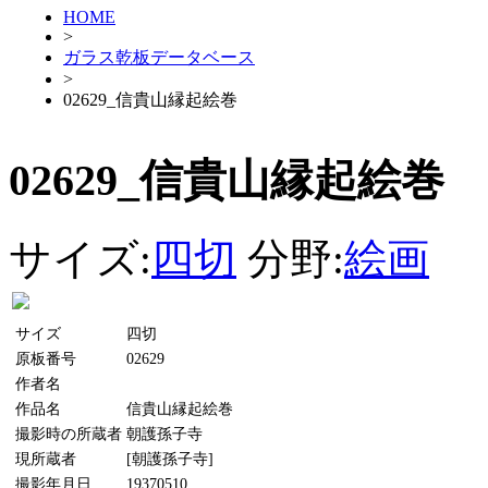
HOME
>
ガラス乾板データベース
>
02629_信貴山縁起絵巻
02629_信貴山縁起絵巻
サイズ:
四切
分野:
絵画
サイズ
四切
原板番号
02629
作者名
作品名
信貴山縁起絵巻
撮影時の所蔵者
朝護孫子寺
現所蔵者
[朝護孫子寺]
撮影年月日
19370510