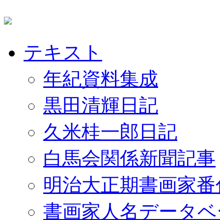
テキスト
年紀資料集成
黒田清輝日記
久米桂一郎日記
白馬会関係新聞記事
明治大正期書画家番
書画家人名データベ