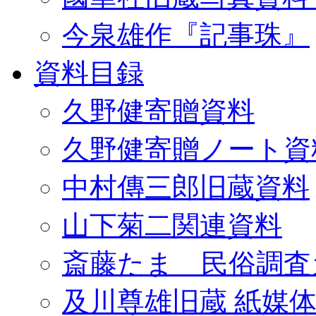
今泉雄作『記事珠』
資料目録
久野健寄贈資料
久野健寄贈ノート資
中村傳三郎旧蔵資料
山下菊二関連資料
斎藤たま 民俗調査
及川尊雄旧蔵 紙媒