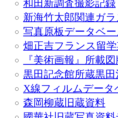
和田新調査撮影記録
新海竹太郎関連ガラ
写真原板データベー
畑正吉フランス留学
『美術画報』所載図
黒田記念館所蔵黒田
X線フィルムデータ
森岡柳蔵旧蔵資料
國華社旧蔵写真資料