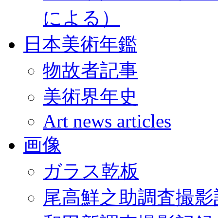
による）
日本美術年鑑
物故者記事
美術界年史
Art news articles
画像
ガラス乾板
尾高鮮之助調査撮影