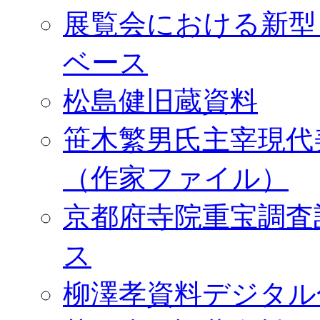
展覧会における新型
ベース
松島健旧蔵資料
笹木繁男氏主宰現代
（作家ファイル）
京都府寺院重宝調査
ス
柳澤孝資料デジタル