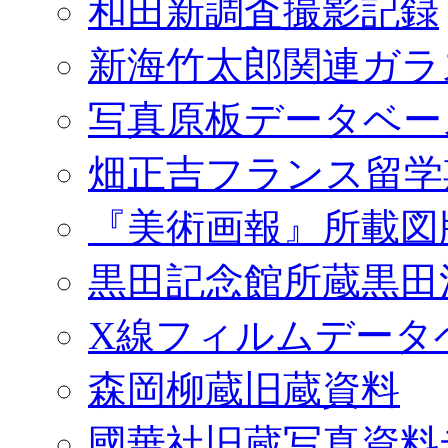
和田新調査撮影記録
新海竹太郎関連ガラ
写真原板データベー
畑正吉フランス留学
『美術画報』所載図
黒田記念館所蔵黒田
X線フィルムデータ
森岡柳蔵旧蔵資料
國華社旧蔵写真資料