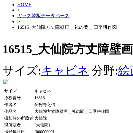
HOME
>
ガラス乾板データベース
>
16515_大仙院方丈障壁画＿礼の間＿四季耕作図
16515_大仙院方丈障
サイズ:
キャビネ
分野:
絵
サイズ
キャビネ
原板番号
16515
作者名
伝狩野之信
作品名
大仙院方丈障壁画＿礼の間＿四季耕作図
撮影時の所蔵者
大仙院
現所蔵者
[大仙院]
撮影年月日
[00000000]