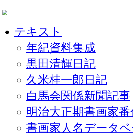
テキスト
年紀資料集成
黒田清輝日記
久米桂一郎日記
白馬会関係新聞記事
明治大正期書画家番
書画家人名データベ