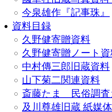
今泉雄作『記事珠』
資料目録
久野健寄贈資料
久野健寄贈ノート資
中村傳三郎旧蔵資料
山下菊二関連資料
斎藤たま 民俗調査
及川尊雄旧蔵 紙媒