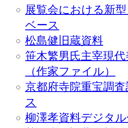
展覧会における新型
ベース
松島健旧蔵資料
笹木繁男氏主宰現代
（作家ファイル）
京都府寺院重宝調査
ス
柳澤孝資料デジタル