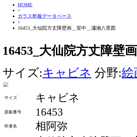
HOME
>
ガラス乾板データベース
>
16453_大仙院方丈障壁画＿室中＿瀟湘八景図
16453_大仙院方丈障
サイズ:
キャビネ
分野:
絵
キャビネ
サイズ
16453
原板番号
相阿弥
作者名