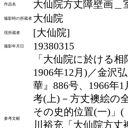
大仙院方丈障壁画＿
作品名
大仙院
撮影時の所蔵者
[大仙院]
現所蔵者
19380315
撮影年月日
「大仙院に於ける相阿
1906年12月)／金
華』886号、1966
考(上)－方丈襖絵
その史的位置(一)」(『
参考文献
川裕充「大仙院方丈襖