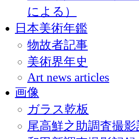
による）
日本美術年鑑
物故者記事
美術界年史
Art news articles
画像
ガラス乾板
尾高鮮之助調査撮影