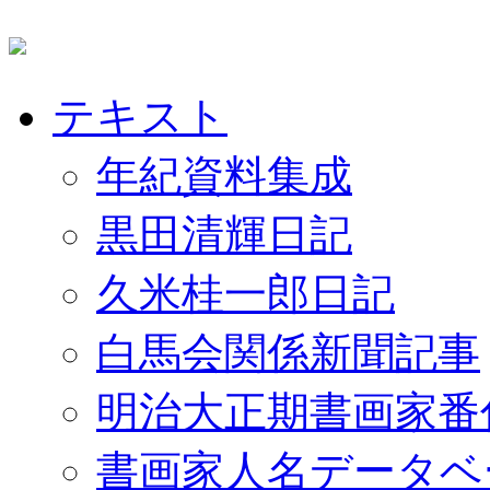
テキスト
年紀資料集成
黒田清輝日記
久米桂一郎日記
白馬会関係新聞記事
明治大正期書画家番
書画家人名データベ