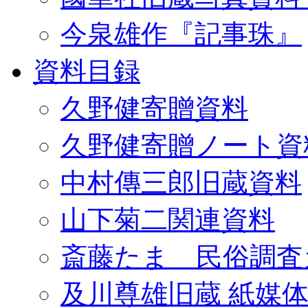
今泉雄作『記事珠』
資料目録
久野健寄贈資料
久野健寄贈ノート資
中村傳三郎旧蔵資料
山下菊二関連資料
斎藤たま 民俗調査
及川尊雄旧蔵 紙媒