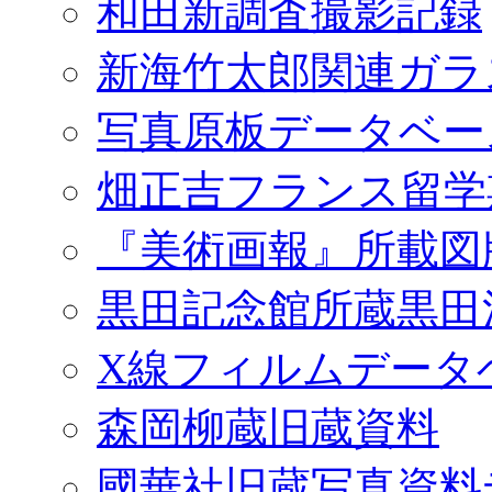
和田新調査撮影記録
新海竹太郎関連ガラ
写真原板データベー
畑正吉フランス留学
『美術画報』所載図
黒田記念館所蔵黒田
X線フィルムデータ
森岡柳蔵旧蔵資料
國華社旧蔵写真資料