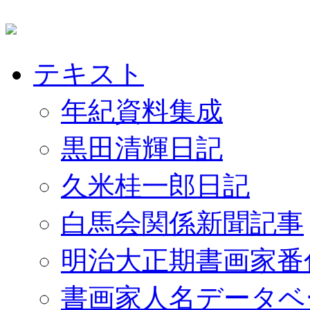
テキスト
年紀資料集成
黒田清輝日記
久米桂一郎日記
白馬会関係新聞記事
明治大正期書画家番
書画家人名データベ