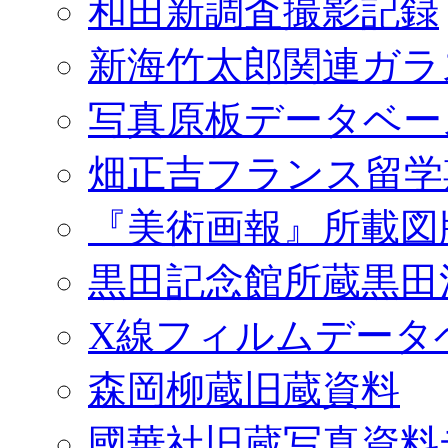
和田新調査撮影記録
新海竹太郎関連ガラ
写真原板データベー
畑正吉フランス留学
『美術画報』所載図
黒田記念館所蔵黒田
X線フィルムデータ
森岡柳蔵旧蔵資料
國華社旧蔵写真資料