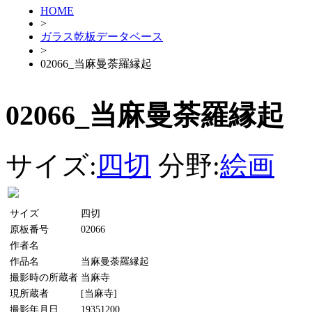
HOME
>
ガラス乾板データベース
>
02066_当麻曼荼羅縁起
02066_当麻曼荼羅縁起
サイズ:
四切
分野:
絵画
サイズ
四切
原板番号
02066
作者名
作品名
当麻曼荼羅縁起
撮影時の所蔵者
当麻寺
現所蔵者
[当麻寺]
撮影年月日
19351200