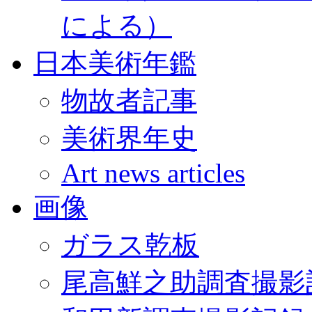
による）
日本美術年鑑
物故者記事
美術界年史
Art news articles
画像
ガラス乾板
尾高鮮之助調査撮影