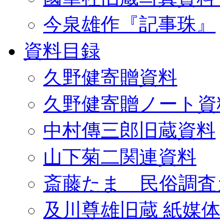
今泉雄作『記事珠』
資料目録
久野健寄贈資料
久野健寄贈ノート資
中村傳三郎旧蔵資料
山下菊二関連資料
斎藤たま 民俗調査
及川尊雄旧蔵 紙媒