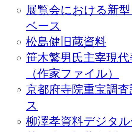
展覧会における新型
ベース
松島健旧蔵資料
笹木繁男氏主宰現代
（作家ファイル）
京都府寺院重宝調査
ス
柳澤孝資料デジタル