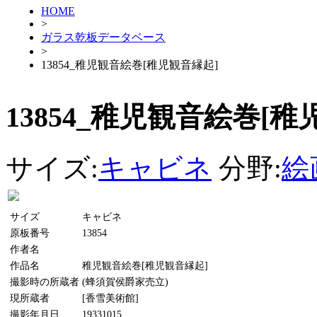
HOME
>
ガラス乾板データベース
>
13854_稚児観音絵巻[稚児観音縁起]
13854_稚児観音絵巻[稚
サイズ:
キャビネ
分野:
絵
サイズ
キャビネ
原板番号
13854
作者名
作品名
稚児観音絵巻[稚児観音縁起]
撮影時の所蔵者
(蜂須賀侯爵家売立)
現所蔵者
[香雪美術館]
撮影年月日
19331015