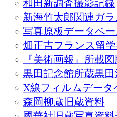
和田新調査撮影記録
新海竹太郎関連ガラ
写真原板データベー
畑正吉フランス留学
『美術画報』所載図
黒田記念館所蔵黒田
X線フィルムデータ
森岡柳蔵旧蔵資料
國華社旧蔵写真資料