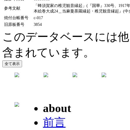
「蜂須賀家の稚児観音縁起」(『国華』330号、1917
参考文献
本絵巻大成24＿当麻曼荼羅縁起・稚児観音縁起』(中央公
焼付台帳番号
c-017
旧原板番号
3854
このデータベースには他
含まれています。
about
前言