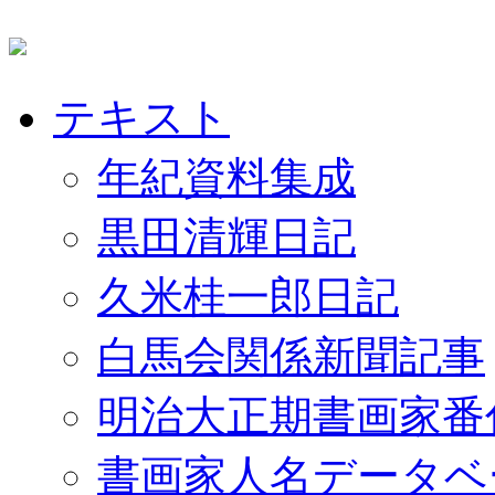
テキスト
年紀資料集成
黒田清輝日記
久米桂一郎日記
白馬会関係新聞記事
明治大正期書画家番
書画家人名データベ