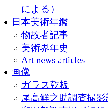
による）
日本美術年鑑
物故者記事
美術界年史
Art news articles
画像
ガラス乾板
尾高鮮之助調査撮影