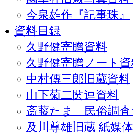
今泉雄作『記事珠』
資料目録
久野健寄贈資料
久野健寄贈ノート資
中村傳三郎旧蔵資料
山下菊二関連資料
斎藤たま 民俗調査
及川尊雄旧蔵 紙媒