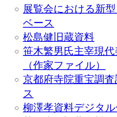
展覧会における新型
ベース
松島健旧蔵資料
笹木繁男氏主宰現代
（作家ファイル）
京都府寺院重宝調査
ス
柳澤孝資料デジタル