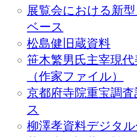
展覧会における新型
ベース
松島健旧蔵資料
笹木繁男氏主宰現代
（作家ファイル）
京都府寺院重宝調査
ス
柳澤孝資料デジタル