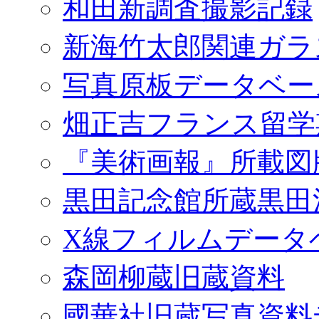
和田新調査撮影記録
新海竹太郎関連ガラ
写真原板データベー
畑正吉フランス留学
『美術画報』所載図
黒田記念館所蔵黒田
X線フィルムデータ
森岡柳蔵旧蔵資料
國華社旧蔵写真資料