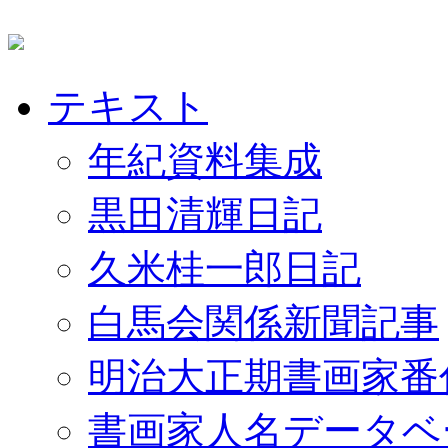
テキスト
年紀資料集成
黒田清輝日記
久米桂一郎日記
白馬会関係新聞記事
明治大正期書画家番
書画家人名データベ