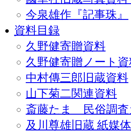
今泉雄作『記事珠』
資料目録
久野健寄贈資料
久野健寄贈ノート資
中村傳三郎旧蔵資料
山下菊二関連資料
斎藤たま 民俗調査
及川尊雄旧蔵 紙媒