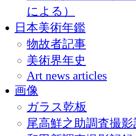
による）
日本美術年鑑
物故者記事
美術界年史
Art news articles
画像
ガラス乾板
尾高鮮之助調査撮影