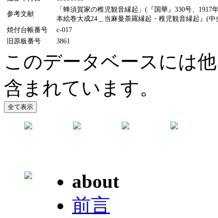
「蜂須賀家の稚児観音縁起」(『国華』330号、1917
参考文献
本絵巻大成24＿当麻曼荼羅縁起・稚児観音縁起』(中央公
焼付台帳番号
c-017
旧原板番号
3861
このデータベースには他
含まれています。
about
前言