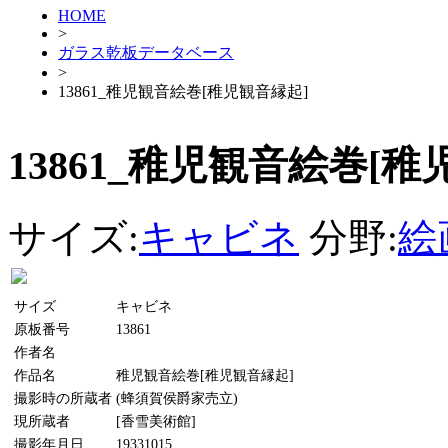
HOME
>
ガラス乾板データベース
>
13861_稚児観音絵巻[稚児観音縁起]
13861_稚児観音絵巻[稚
サイズ:
キャビネ
分野:
絵
サイズ
キャビネ
原板番号
13861
作者名
作品名
稚児観音絵巻[稚児観音縁起]
撮影時の所蔵者
(蜂須賀侯爵家売立)
現所蔵者
[香雪美術館]
撮影年月日
19331015