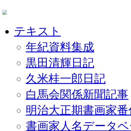
テキスト
年紀資料集成
黒田清輝日記
久米桂一郎日記
白馬会関係新聞記事
明治大正期書画家番
書画家人名データベ