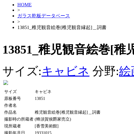
HOME
>
ガラス乾板データベース
>
13851_稚児観音絵巻[稚児観音縁起]＿詞書
13851_稚児観音絵巻[
サイズ:
キャビネ
分野:
絵
サイズ
キャビネ
原板番号
13851
作者名
作品名
稚児観音絵巻[稚児観音縁起]＿詞書
撮影時の所蔵者
(蜂須賀侯爵家売立)
現所蔵者
[香雪美術館]
撮影年月日
19331015