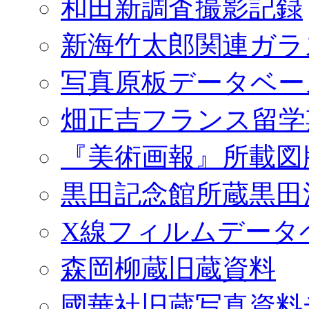
和田新調査撮影記録
新海竹太郎関連ガラ
写真原板データベー
畑正吉フランス留学
『美術画報』所載図
黒田記念館所蔵黒田
X線フィルムデータ
森岡柳蔵旧蔵資料
國華社旧蔵写真資料