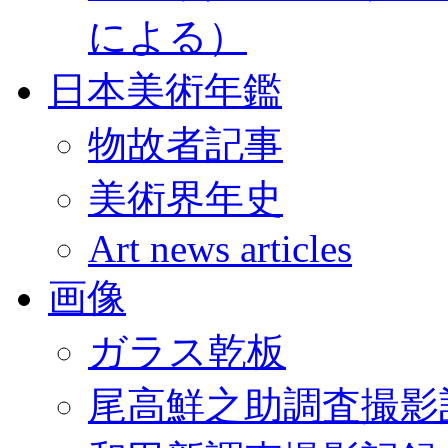
による）
日本美術年鑑
物故者記事
美術界年史
Art news articles
画像
ガラス乾板
尾高鮮之助調査撮影