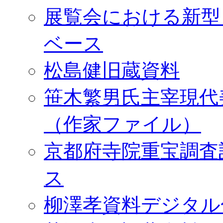
展覧会における新型
ベース
松島健旧蔵資料
笹木繁男氏主宰現代
（作家ファイル）
京都府寺院重宝調査
ス
柳澤孝資料デジタル