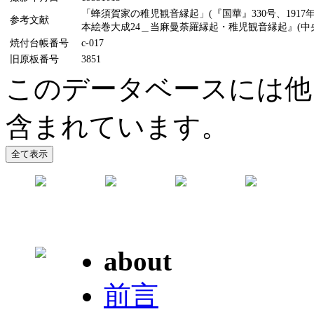
「蜂須賀家の稚児観音縁起」(『国華』330号、1917
参考文献
本絵巻大成24＿当麻曼荼羅縁起・稚児観音縁起』(中央公
焼付台帳番号
c-017
旧原板番号
3851
このデータベースには他
含まれています。
about
前言