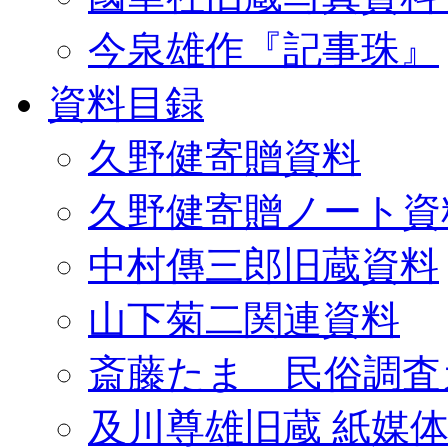
今泉雄作『記事珠』
資料目録
久野健寄贈資料
久野健寄贈ノート資
中村傳三郎旧蔵資料
山下菊二関連資料
斎藤たま 民俗調査
及川尊雄旧蔵 紙媒