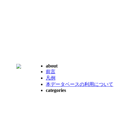
about
前言
凡例
本データベースの利用について
categories