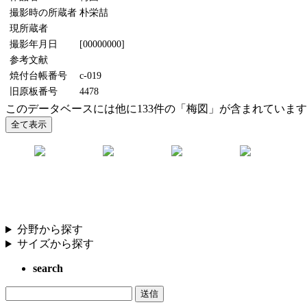
撮影時の所蔵者
朴栄喆
現所蔵者
撮影年月日
[00000000]
参考文献
焼付台帳番号
c-019
旧原板番号
4478
このデータベースには他に133件の「梅図」が含まれていま
分野から探す
サイズから探す
search