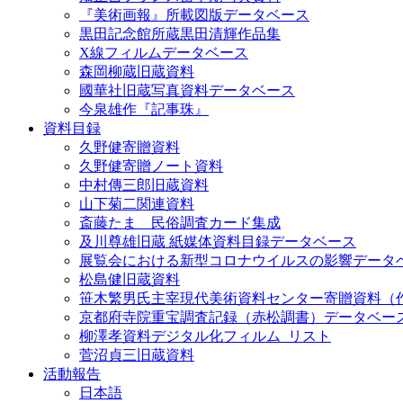
『美術画報』所載図版データベース
黒田記念館所蔵黒田清輝作品集
X線フィルムデータベース
森岡柳蔵旧蔵資料
國華社旧蔵写真資料データベース
今泉雄作『記事珠』
資料目録
久野健寄贈資料
久野健寄贈ノート資料
中村傳三郎旧蔵資料
山下菊二関連資料
斎藤たま 民俗調査カード集成
及川尊雄旧蔵 紙媒体資料目録データベース
展覧会における新型コロナウイルスの影響データ
松島健旧蔵資料
笹木繁男氏主宰現代美術資料センター寄贈資料（
京都府寺院重宝調査記録（赤松調書）データベー
柳澤孝資料デジタル化フィルム_リスト
菅沼貞三旧蔵資料
活動報告
日本語