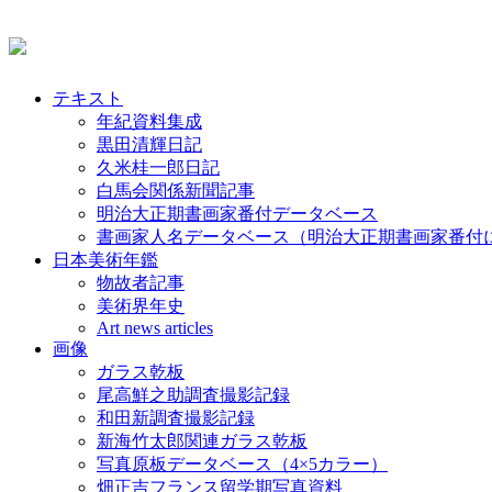
テキスト
年紀資料集成
黒田清輝日記
久米桂一郎日記
白馬会関係新聞記事
明治大正期書画家番付データベース
書画家人名データベース（明治大正期書画家番付
日本美術年鑑
物故者記事
美術界年史
Art news articles
画像
ガラス乾板
尾高鮮之助調査撮影記録
和田新調査撮影記録
新海竹太郎関連ガラス乾板
写真原板データベース（4×5カラー）
畑正吉フランス留学期写真資料