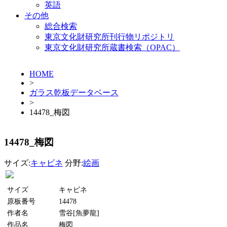
英語
その他
総合検索
東京文化財研究所刊行物リポジトリ
東京文化財研究所蔵書検索（OPAC）
HOME
>
ガラス乾板データベース
>
14478_梅図
14478_梅図
サイズ:
キャビネ
分野:
絵画
サイズ
キャビネ
原板番号
14478
作者名
雪谷[魚夢龍]
作品名
梅図