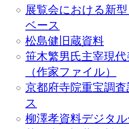
展覧会における新型
ベース
松島健旧蔵資料
笹木繁男氏主宰現代
（作家ファイル）
京都府寺院重宝調査
ス
柳澤孝資料デジタル