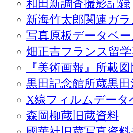
和田新調査撮影記録
新海竹太郎関連ガラ
写真原板データベー
畑正吉フランス留学
『美術画報』所載図
黒田記念館所蔵黒田
X線フィルムデータ
森岡柳蔵旧蔵資料
國華社旧蔵写真資料