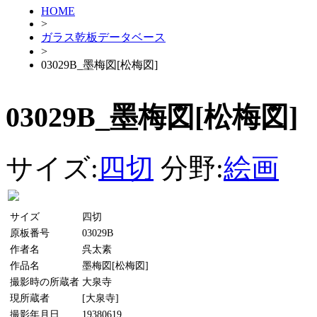
HOME
>
ガラス乾板データベース
>
03029B_墨梅図[松梅図]
03029B_墨梅図[松梅図]
サイズ:
四切
分野:
絵画
サイズ
四切
原板番号
03029B
作者名
呉太素
作品名
墨梅図[松梅図]
撮影時の所蔵者
大泉寺
現所蔵者
[大泉寺]
撮影年月日
19380619