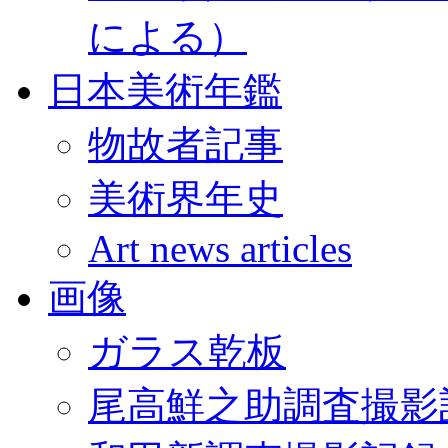
による）
日本美術年鑑
物故者記事
美術界年史
Art news articles
画像
ガラス乾板
尾高鮮之助調査撮影