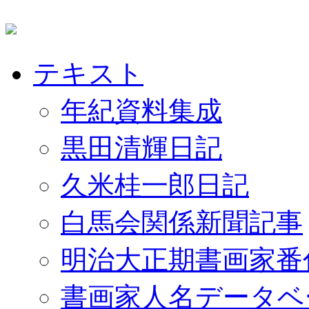
テキスト
年紀資料集成
黒田清輝日記
久米桂一郎日記
白馬会関係新聞記事
明治大正期書画家番
書画家人名データベ