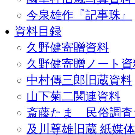
今泉雄作『記事珠』
資料目録
久野健寄贈資料
久野健寄贈ノート資
中村傳三郎旧蔵資料
山下菊二関連資料
斎藤たま 民俗調査
及川尊雄旧蔵 紙媒