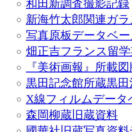
和田新調査撮影記録
新海竹太郎関連ガラ
写真原板データベー
畑正吉フランス留学
『美術画報』所載図
黒田記念館所蔵黒田
X線フィルムデータ
森岡柳蔵旧蔵資料
國華社旧蔵写真資料