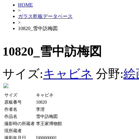
HOME
>
ガラス乾板データベース
>
10820_雪中訪梅図
10820_雪中訪梅図
サイズ:
キャビネ
分野:
絵
サイズ
キャビネ
原板番号
10820
作者名
李澄
作品名
雪中訪梅図
撮影時の所蔵者
李王家博物館
現所蔵者
撮影年月日
[00000000]