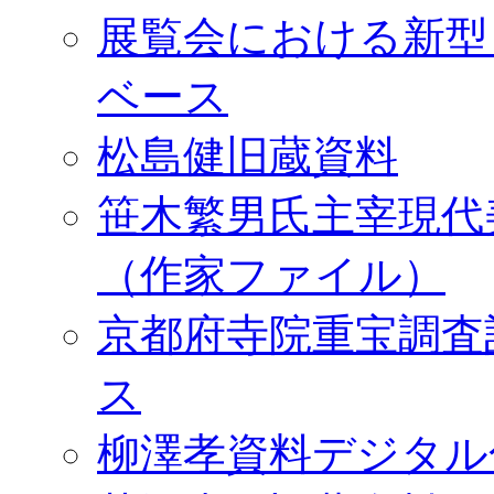
展覧会における新型
ベース
松島健旧蔵資料
笹木繁男氏主宰現代
（作家ファイル）
京都府寺院重宝調査
ス
柳澤孝資料デジタル