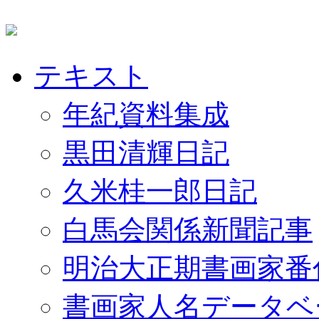
テキスト
年紀資料集成
黒田清輝日記
久米桂一郎日記
白馬会関係新聞記事
明治大正期書画家番
書画家人名データベ