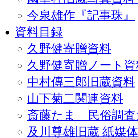
今泉雄作『記事珠』
資料目録
久野健寄贈資料
久野健寄贈ノート資
中村傳三郎旧蔵資料
山下菊二関連資料
斎藤たま 民俗調査
及川尊雄旧蔵 紙媒