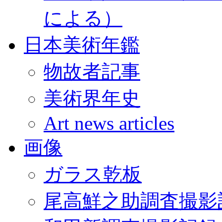
による）
日本美術年鑑
物故者記事
美術界年史
Art news articles
画像
ガラス乾板
尾高鮮之助調査撮影