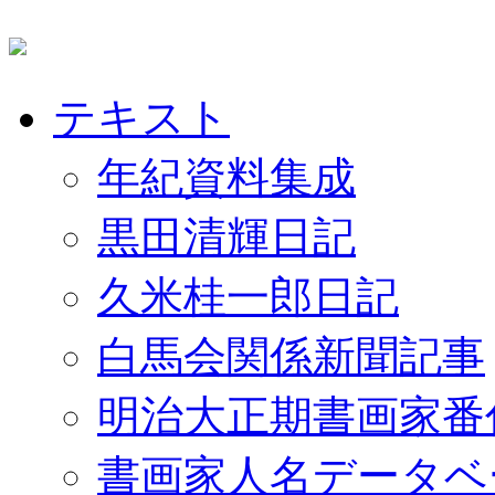
テキスト
年紀資料集成
黒田清輝日記
久米桂一郎日記
白馬会関係新聞記事
明治大正期書画家番
書画家人名データベ