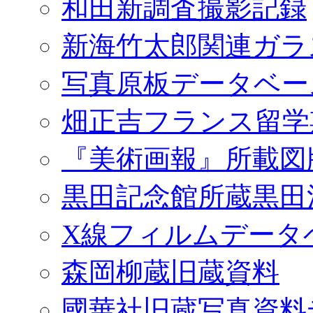
和田新調査撮影記録
新海竹太郎関連ガラ
写真原板データベー
畑正吉フランス留学
『美術画報』所載図
黒田記念館所蔵黒田
X線フィルムデータ
森岡柳蔵旧蔵資料
國華社旧蔵写真資料