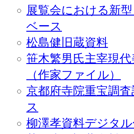
展覧会における新型
ベース
松島健旧蔵資料
笹木繁男氏主宰現代
（作家ファイル）
京都府寺院重宝調査
ス
柳澤孝資料デジタル