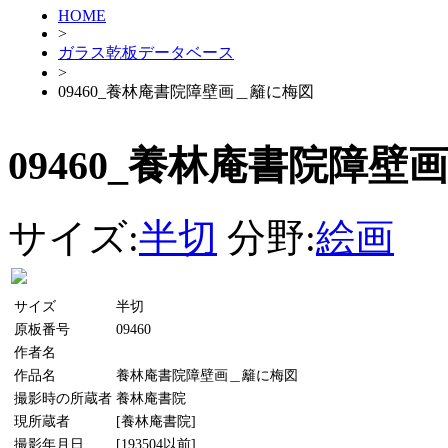
HOME
>
ガラス乾板データベース
>
09460_養林庵書院障壁画＿籬に梅図
09460_養林庵書院障壁
サイズ:
半切
分野:
絵画
サイズ
半切
原板番号
09460
作者名
作品名
養林庵書院障壁画＿籬に梅図
撮影時の所蔵者
養林庵書院
現所蔵者
[養林庵書院]
撮影年月日
[193504以前]