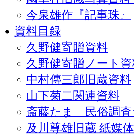
今泉雄作『記事珠』
資料目録
久野健寄贈資料
久野健寄贈ノート資
中村傳三郎旧蔵資料
山下菊二関連資料
斎藤たま 民俗調査
及川尊雄旧蔵 紙媒