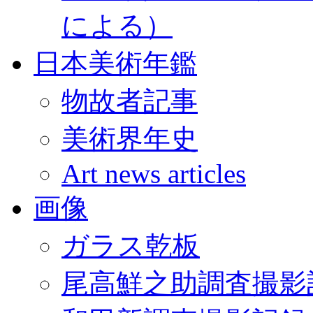
による）
日本美術年鑑
物故者記事
美術界年史
Art news articles
画像
ガラス乾板
尾高鮮之助調査撮影