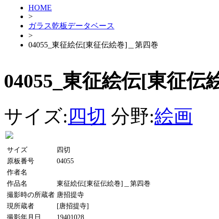
HOME
>
ガラス乾板データベース
>
04055_東征絵伝[東征伝絵巻]＿第四巻
04055_東征絵伝[東征
サイズ:
四切
分野:
絵画
サイズ
四切
原板番号
04055
作者名
作品名
東征絵伝[東征伝絵巻]＿第四巻
撮影時の所蔵者
唐招提寺
現所蔵者
[唐招提寺]
撮影年月日
19401028