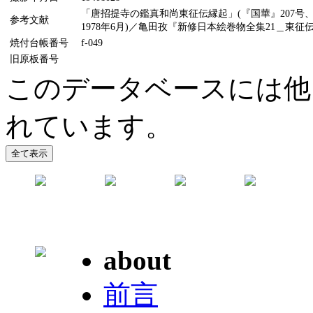
「唐招提寺の鑑真和尚東征伝縁起」(『国華』207号、
参考文献
1978年6月)／亀田孜『新修日本絵巻物全集21＿東征伝
焼付台帳番号
f-049
旧原板番号
このデータベースには他
れています。
about
前言