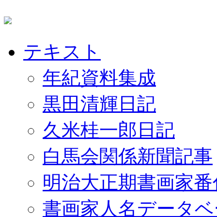
テキスト
年紀資料集成
黒田清輝日記
久米桂一郎日記
白馬会関係新聞記事
明治大正期書画家番
書画家人名データベ