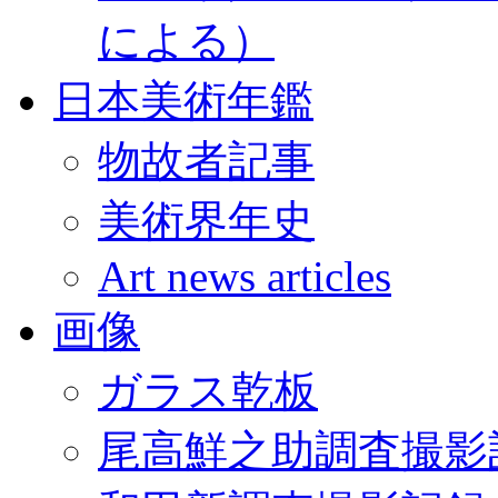
による）
日本美術年鑑
物故者記事
美術界年史
Art news articles
画像
ガラス乾板
尾高鮮之助調査撮影