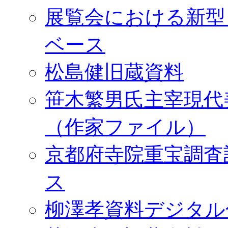
展覧会における新型
ベース
松島健旧蔵資料
笹木繁男氏主宰現代
（作家ファイル）
京都府寺院重宝調査
ス
柳澤孝資料デジタル