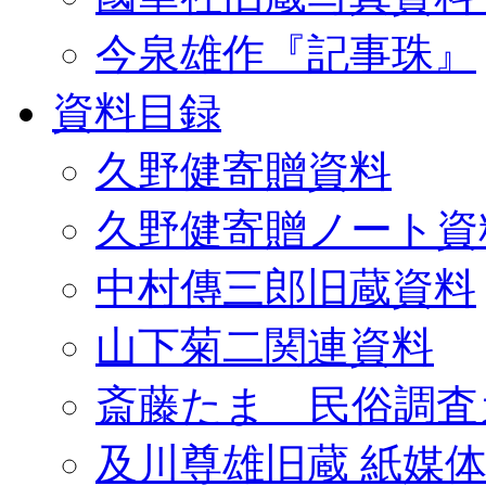
今泉雄作『記事珠』
資料目録
久野健寄贈資料
久野健寄贈ノート資
中村傳三郎旧蔵資料
山下菊二関連資料
斎藤たま 民俗調査
及川尊雄旧蔵 紙媒