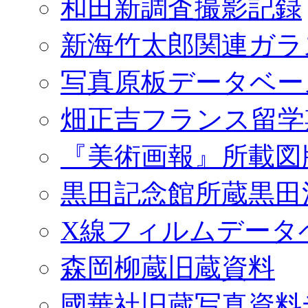
和田新調査撮影記録
新海竹太郎関連ガラ
写真原板データベー
畑正吉フランス留学
『美術画報』所載図
黒田記念館所蔵黒田
X線フィルムデータ
森岡柳蔵旧蔵資料
國華社旧蔵写真資料