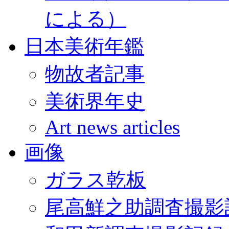
による）
日本美術年鑑
物故者記事
美術界年史
Art news articles
画像
ガラス乾板
尾高鮮之助調査撮影