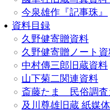
今泉雄作『記事珠』
資料目録
久野健寄贈資料
久野健寄贈ノート資
中村傳三郎旧蔵資料
山下菊二関連資料
斎藤たま 民俗調査
及川尊雄旧蔵 紙媒