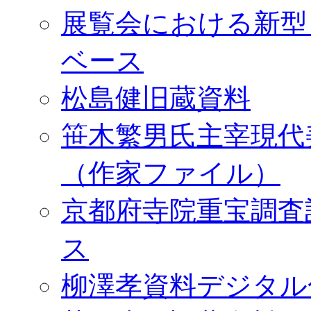
展覧会における新型
ベース
松島健旧蔵資料
笹木繁男氏主宰現代
（作家ファイル）
京都府寺院重宝調査
ス
柳澤孝資料デジタル