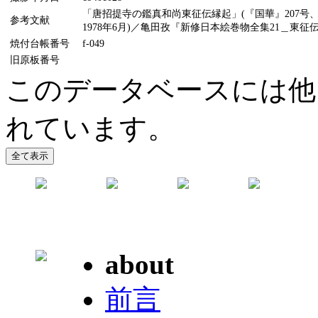
「唐招提寺の鑑真和尚東征伝縁起」(『国華』207号、
参考文献
1978年6月)／亀田孜『新修日本絵巻物全集21＿東征伝
焼付台帳番号
f-049
旧原板番号
このデータベースには他
れています。
about
前言