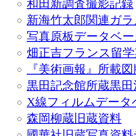
和田新調査撮影記録
新海竹太郎関連ガラ
写真原板データベー
畑正吉フランス留学
『美術画報』所載図
黒田記念館所蔵黒田
X線フィルムデータ
森岡柳蔵旧蔵資料
國華社旧蔵写真資料