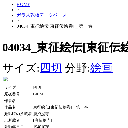
HOME
>
ガラス乾板データベース
>
04034_東征絵伝[東征伝絵巻]＿第一巻
04034_東征絵伝[東征
サイズ:
四切
分野:
絵画
サイズ
四切
原板番号
04034
作者名
作品名
東征絵伝[東征伝絵巻]＿第一巻
撮影時の所蔵者
唐招提寺
現所蔵者
[唐招提寺]
撮影年月日
19401028