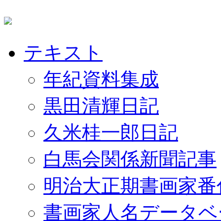
テキスト
年紀資料集成
黒田清輝日記
久米桂一郎日記
白馬会関係新聞記事
明治大正期書画家番
書画家人名データベ