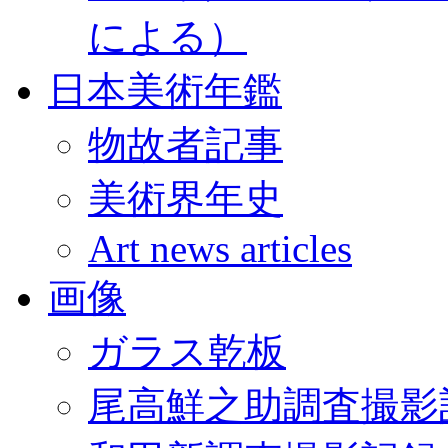
による）
日本美術年鑑
物故者記事
美術界年史
Art news articles
画像
ガラス乾板
尾高鮮之助調査撮影