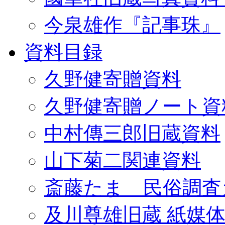
今泉雄作『記事珠』
資料目録
久野健寄贈資料
久野健寄贈ノート資
中村傳三郎旧蔵資料
山下菊二関連資料
斎藤たま 民俗調査
及川尊雄旧蔵 紙媒