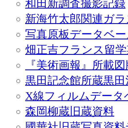
和田新調査撮影記録
新海竹太郎関連ガラ
写真原板データベー
畑正吉フランス留学
『美術画報』所載図
黒田記念館所蔵黒田
X線フィルムデータ
森岡柳蔵旧蔵資料
國華社旧蔵写真資料