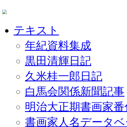
テキスト
年紀資料集成
黒田清輝日記
久米桂一郎日記
白馬会関係新聞記事
明治大正期書画家番
書画家人名データベ