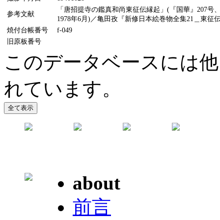
「唐招提寺の鑑真和尚東征伝縁起」(『国華』207号、
参考文献
1978年6月)／亀田孜『新修日本絵巻物全集21＿東征伝
焼付台帳番号
f-049
旧原板番号
このデータベースには他
れています。
about
前言