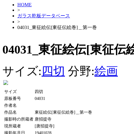
HOME
>
ガラス乾板データベース
>
04031_東征絵伝[東征伝絵巻]＿第一巻
04031_東征絵伝[東征
サイズ:
四切
分野:
絵画
サイズ
四切
原板番号
04031
作者名
作品名
東征絵伝[東征伝絵巻]＿第一巻
撮影時の所蔵者
唐招提寺
現所蔵者
[唐招提寺]
撮影年月日
19401028