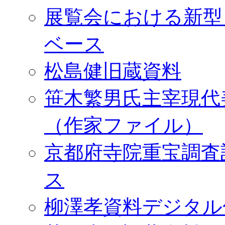
展覧会における新型
ベース
松島健旧蔵資料
笹木繁男氏主宰現代
（作家ファイル）
京都府寺院重宝調査
ス
柳澤孝資料デジタル