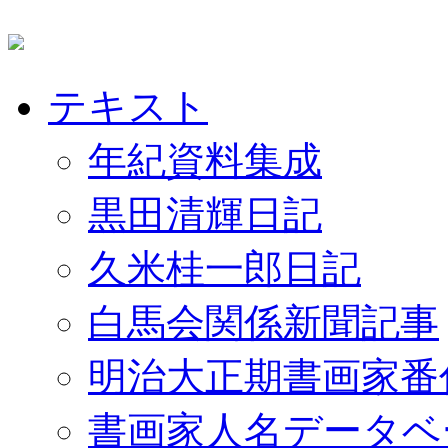
テキスト
年紀資料集成
黒田清輝日記
久米桂一郎日記
白馬会関係新聞記事
明治大正期書画家番
書画家人名データベ