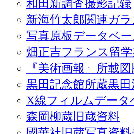
和田新調査撮影記録
新海竹太郎関連ガラ
写真原板データベー
畑正吉フランス留学
『美術画報』所載図
黒田記念館所蔵黒田
X線フィルムデータ
森岡柳蔵旧蔵資料
國華社旧蔵写真資料