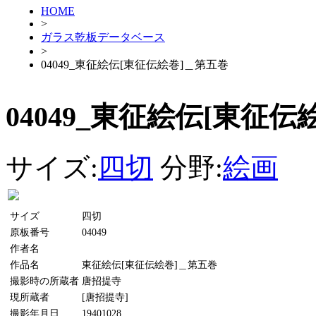
HOME
>
ガラス乾板データベース
>
04049_東征絵伝[東征伝絵巻]＿第五巻
04049_東征絵伝[東征
サイズ:
四切
分野:
絵画
サイズ
四切
原板番号
04049
作者名
作品名
東征絵伝[東征伝絵巻]＿第五巻
撮影時の所蔵者
唐招提寺
現所蔵者
[唐招提寺]
撮影年月日
19401028