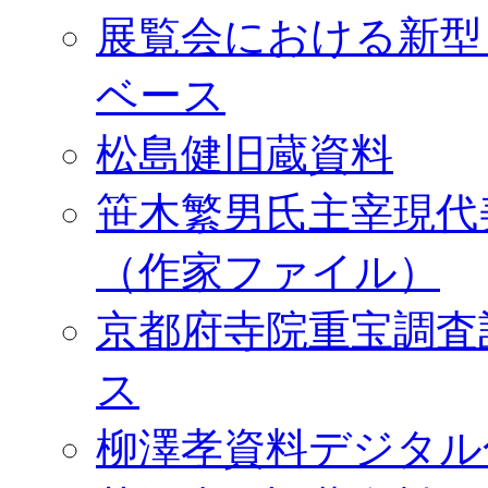
展覧会における新型
ベース
松島健旧蔵資料
笹木繁男氏主宰現代
（作家ファイル）
京都府寺院重宝調査
ス
柳澤孝資料デジタル