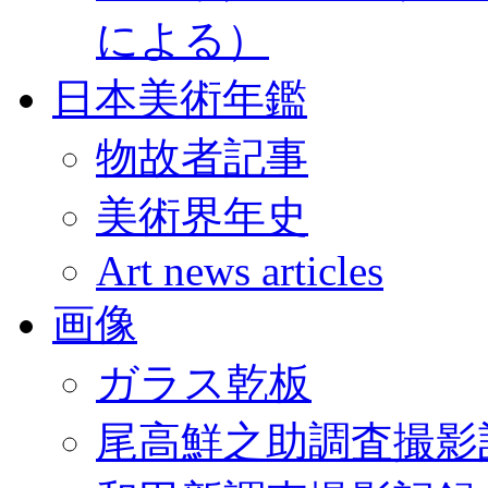
による）
日本美術年鑑
物故者記事
美術界年史
Art news articles
画像
ガラス乾板
尾高鮮之助調査撮影