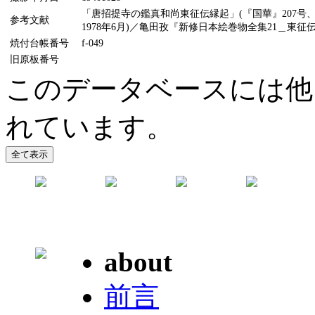
「唐招提寺の鑑真和尚東征伝縁起」(『国華』207号、
参考文献
1978年6月)／亀田孜『新修日本絵巻物全集21＿東征伝
焼付台帳番号
f-049
旧原板番号
このデータベースには他
れています。
about
前言