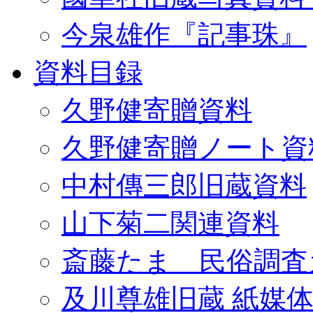
今泉雄作『記事珠』
資料目録
久野健寄贈資料
久野健寄贈ノート資
中村傳三郎旧蔵資料
山下菊二関連資料
斎藤たま 民俗調査
及川尊雄旧蔵 紙媒