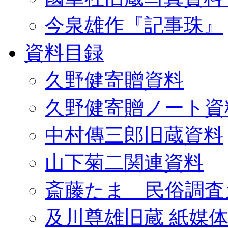
今泉雄作『記事珠』
資料目録
久野健寄贈資料
久野健寄贈ノート資
中村傳三郎旧蔵資料
山下菊二関連資料
斎藤たま 民俗調査
及川尊雄旧蔵 紙媒