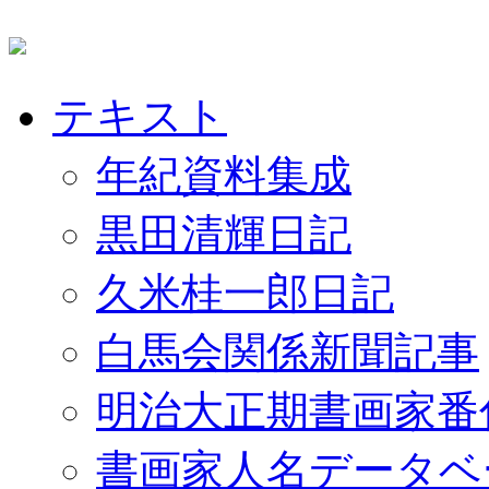
テキスト
年紀資料集成
黒田清輝日記
久米桂一郎日記
白馬会関係新聞記事
明治大正期書画家番
書画家人名データベ