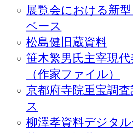
展覧会における新型
ベース
松島健旧蔵資料
笹木繁男氏主宰現代
（作家ファイル）
京都府寺院重宝調査
ス
柳澤孝資料デジタル