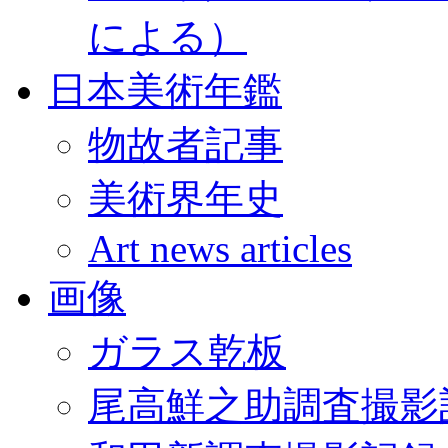
による）
日本美術年鑑
物故者記事
美術界年史
Art news articles
画像
ガラス乾板
尾高鮮之助調査撮影