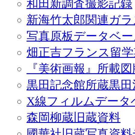
和田新調査撮影記録
新海竹太郎関連ガラ
写真原板データベー
畑正吉フランス留学
『美術画報』所載図
黒田記念館所蔵黒田
X線フィルムデータ
森岡柳蔵旧蔵資料
國華社旧蔵写真資料