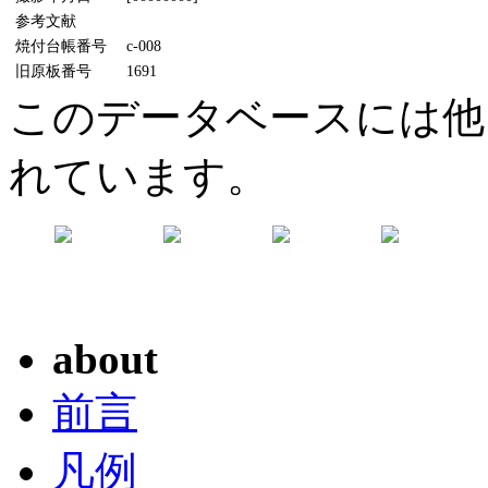
参考文献
焼付台帳番号
c-008
旧原板番号
1691
このデータベースには他
れています。
about
前言
凡例