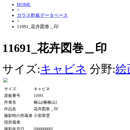
HOME
>
ガラス乾板データベース
>
11691_花卉図巻＿印
11691_花卉図巻＿印
サイズ:
キャビネ
分野:
絵
サイズ
キャビネ
原板番号
11691
作者名
椿山[椿椿山]
作品名
花卉図巻＿印
撮影時の所蔵者
小室翠雲
現所蔵者
撮影年月日
[00000000]