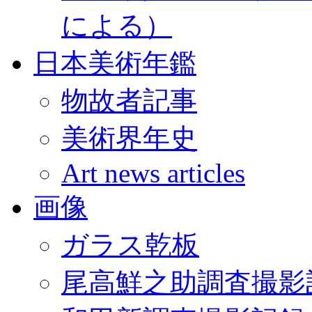
による）
日本美術年鑑
物故者記事
美術界年史
Art news articles
画像
ガラス乾板
尾高鮮之助調査撮影