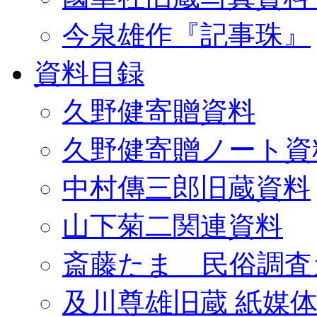
今泉雄作『記事珠』
資料目録
久野健寄贈資料
久野健寄贈ノート資
中村傳三郎旧蔵資料
山下菊二関連資料
斎藤たま 民俗調査
及川尊雄旧蔵 紙媒