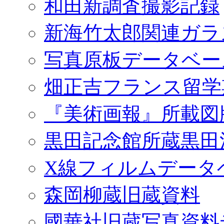
和田新調査撮影記録
新海竹太郎関連ガラ
写真原板データベー
畑正吉フランス留学
『美術画報』所載図
黒田記念館所蔵黒田
X線フィルムデータ
森岡柳蔵旧蔵資料
國華社旧蔵写真資料