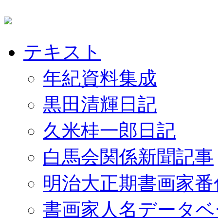
テキスト
年紀資料集成
黒田清輝日記
久米桂一郎日記
白馬会関係新聞記事
明治大正期書画家番
書画家人名データベ