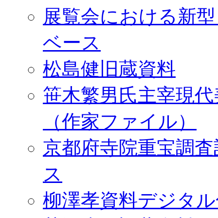
展覧会における新型
ベース
松島健旧蔵資料
笹木繁男氏主宰現代
（作家ファイル）
京都府寺院重宝調査
ス
柳澤孝資料デジタル