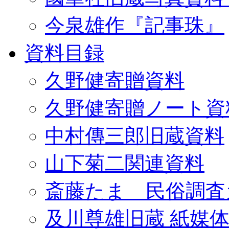
今泉雄作『記事珠』
資料目録
久野健寄贈資料
久野健寄贈ノート資
中村傳三郎旧蔵資料
山下菊二関連資料
斎藤たま 民俗調査
及川尊雄旧蔵 紙媒