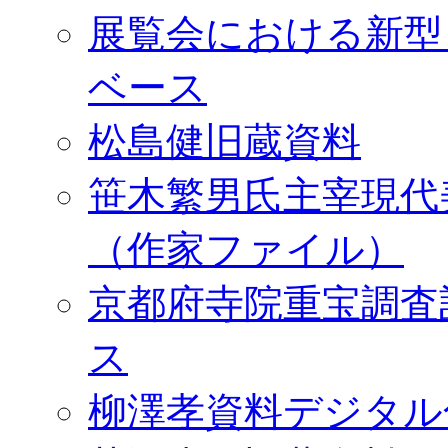
展覧会における新型
ベース
松島健旧蔵資料
笹木繁男氏主宰現代
（作家ファイル）
京都府寺院重宝調査
ス
柳澤孝資料デジタル