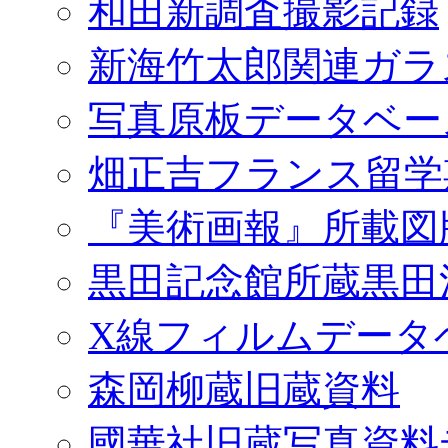
和田新調査撮影記録
新海竹太郎関連ガラ
写真原板データベー
畑正吉フランス留学
『美術画報』所載図
黒田記念館所蔵黒田
X線フィルムデータ
森岡柳蔵旧蔵資料
國華社旧蔵写真資料