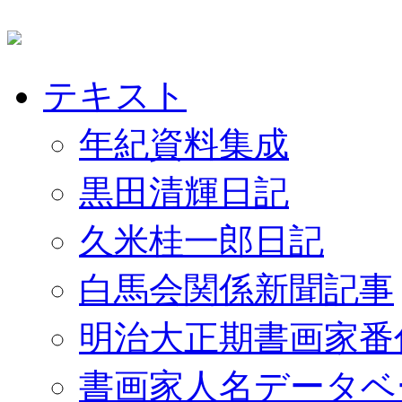
テキスト
年紀資料集成
黒田清輝日記
久米桂一郎日記
白馬会関係新聞記事
明治大正期書画家番
書画家人名データベ