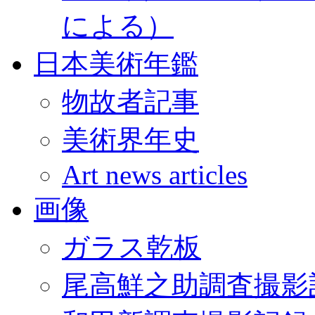
による）
日本美術年鑑
物故者記事
美術界年史
Art news articles
画像
ガラス乾板
尾高鮮之助調査撮影