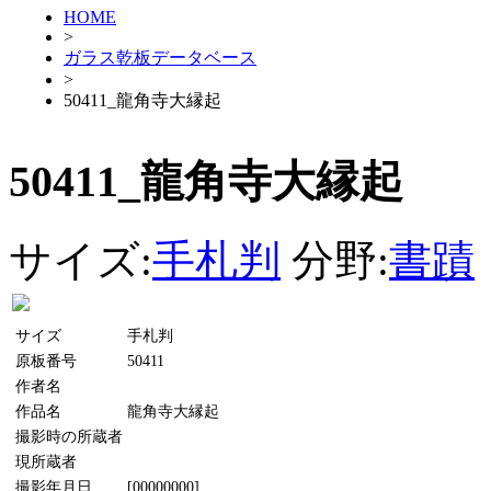
HOME
>
ガラス乾板データベース
>
50411_龍角寺大縁起
50411_龍角寺大縁起
サイズ:
手札判
分野:
書蹟
サイズ
手札判
原板番号
50411
作者名
作品名
龍角寺大縁起
撮影時の所蔵者
現所蔵者
撮影年月日
[00000000]