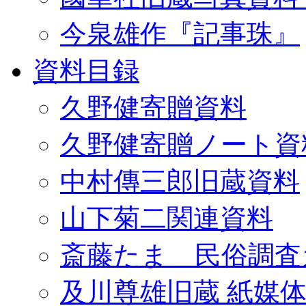
今泉雄作『記事珠』
資料目録
久野健寄贈資料
久野健寄贈ノート資
中村傳三郎旧蔵資料
山下菊二関連資料
斎藤たま 民俗調査
及川尊雄旧蔵 紙媒