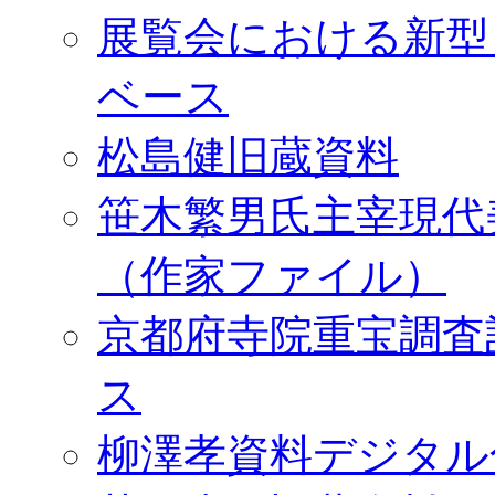
展覧会における新型
ベース
松島健旧蔵資料
笹木繁男氏主宰現代
（作家ファイル）
京都府寺院重宝調査
ス
柳澤孝資料デジタル