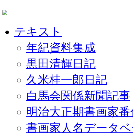
テキスト
年紀資料集成
黒田清輝日記
久米桂一郎日記
白馬会関係新聞記事
明治大正期書画家番
書画家人名データベ