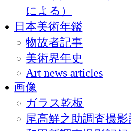
による）
日本美術年鑑
物故者記事
美術界年史
Art news articles
画像
ガラス乾板
尾高鮮之助調査撮影