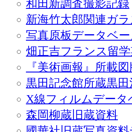
和田新調査撮影記録
新海竹太郎関連ガラ
写真原板データベー
畑正吉フランス留学
『美術画報』所載図
黒田記念館所蔵黒田
X線フィルムデータ
森岡柳蔵旧蔵資料
國華社旧蔵写真資料