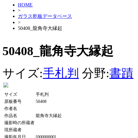
HOME
>
ガラス乾板データベース
>
50408_龍角寺大縁起
50408_龍角寺大縁起
サイズ:
手札判
分野:
書蹟
サイズ
手札判
原板番号
50408
作者名
作品名
龍角寺大縁起
撮影時の所蔵者
現所蔵者
撮影年月日
[00000000]