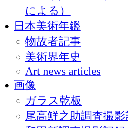
による）
日本美術年鑑
物故者記事
美術界年史
Art news articles
画像
ガラス乾板
尾高鮮之助調査撮影