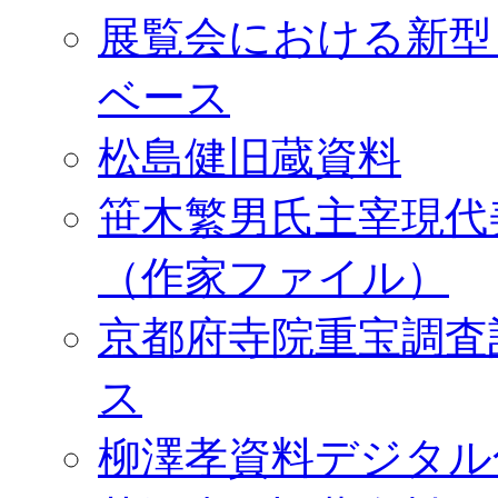
展覧会における新型
ベース
松島健旧蔵資料
笹木繁男氏主宰現代
（作家ファイル）
京都府寺院重宝調査
ス
柳澤孝資料デジタル