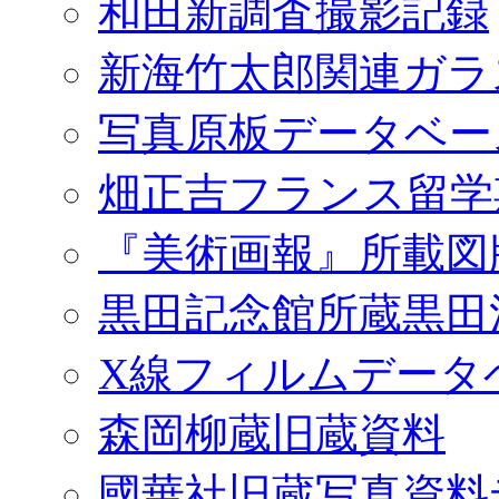
和田新調査撮影記録
新海竹太郎関連ガラ
写真原板データベー
畑正吉フランス留学
『美術画報』所載図
黒田記念館所蔵黒田
X線フィルムデータ
森岡柳蔵旧蔵資料
國華社旧蔵写真資料