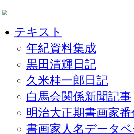
テキスト
年紀資料集成
黒田清輝日記
久米桂一郎日記
白馬会関係新聞記事
明治大正期書画家番
書画家人名データベ