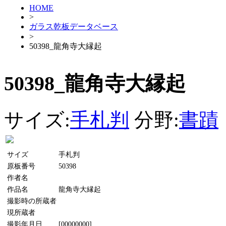
HOME
>
ガラス乾板データベース
>
50398_龍角寺大縁起
50398_龍角寺大縁起
サイズ:
手札判
分野:
書蹟
サイズ
手札判
原板番号
50398
作者名
作品名
龍角寺大縁起
撮影時の所蔵者
現所蔵者
撮影年月日
[00000000]