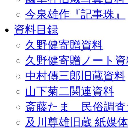
今泉雄作『記事珠』
資料目録
久野健寄贈資料
久野健寄贈ノート資
中村傳三郎旧蔵資料
山下菊二関連資料
斎藤たま 民俗調査
及川尊雄旧蔵 紙媒