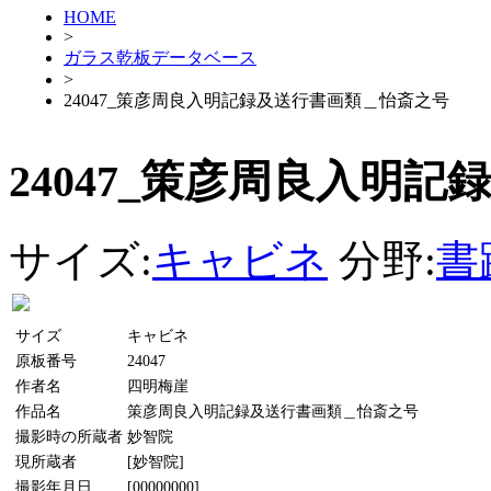
HOME
>
ガラス乾板データベース
>
24047_策彦周良入明記録及送行書画類＿怡斎之号
24047_策彦周良入明
サイズ:
キャビネ
分野:
書
サイズ
キャビネ
原板番号
24047
作者名
四明梅崖
作品名
策彦周良入明記録及送行書画類＿怡斎之号
撮影時の所蔵者
妙智院
現所蔵者
[妙智院]
撮影年月日
[00000000]