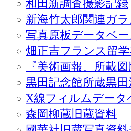
和田新調査撮影記録
新海竹太郎関連ガラ
写真原板データベー
畑正吉フランス留学
『美術画報』所載図
黒田記念館所蔵黒田
X線フィルムデータ
森岡柳蔵旧蔵資料
國華社旧蔵写真資料