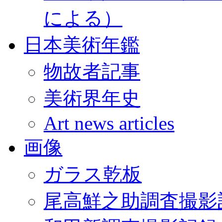
による）
日本美術年鑑
物故者記事
美術界年史
Art news articles
画像
ガラス乾板
尾高鮮之助調査撮影