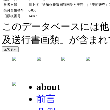
参考文献
川上涇「送源永春還国詩画巻と王諤」(『美術研究』221
焼付台帳番号
c-058
旧原板番号
14047
このデータベースには他
及送行書画類」が含まれ
about
前言