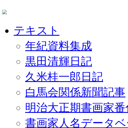
テキスト
年紀資料集成
黒田清輝日記
久米桂一郎日記
白馬会関係新聞記事
明治大正期書画家番
書画家人名データベ