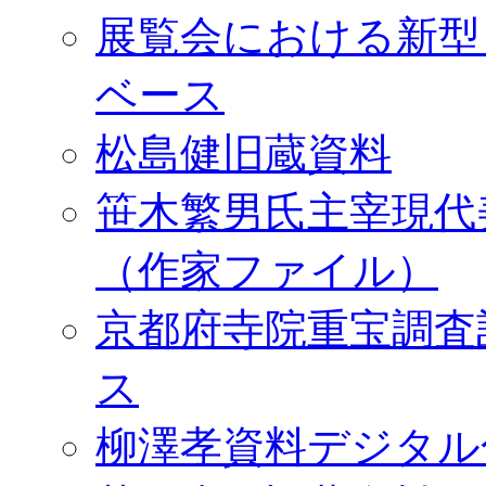
展覧会における新型
ベース
松島健旧蔵資料
笹木繁男氏主宰現代
（作家ファイル）
京都府寺院重宝調査
ス
柳澤孝資料デジタル