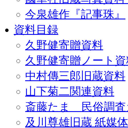
今泉雄作『記事珠』
資料目録
久野健寄贈資料
久野健寄贈ノート資
中村傳三郎旧蔵資料
山下菊二関連資料
斎藤たま 民俗調査
及川尊雄旧蔵 紙媒