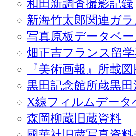
和田新調査撮影記録
新海竹太郎関連ガラ
写真原板データベー
畑正吉フランス留学
『美術画報』所載図
黒田記念館所蔵黒田
X線フィルムデータ
森岡柳蔵旧蔵資料
國華社旧蔵写真資料