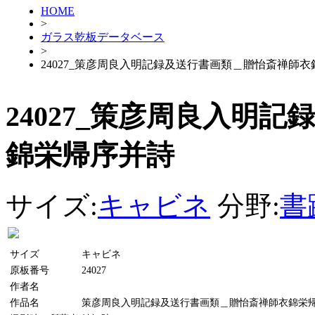
HOME
>
ガラス乾板データベース
>
24027_策彦周良入明記録及送行書画類＿贈怡斎禅師
24027_策彦周良入明
錦栄帰序并詩
サイズ:
キャビネ
分野:
書
サイズ
キャビネ
原板番号
24027
作者名
作品名
策彦周良入明記録及送行書画類＿贈怡斎禅師衣錦栄