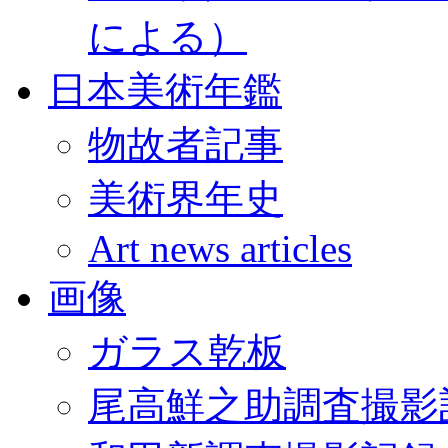
による）
日本美術年鑑
物故者記事
美術界年史
Art news articles
画像
ガラス乾板
尾高鮮之助調査撮影