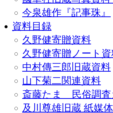
今泉雄作『記事珠』
資料目録
久野健寄贈資料
久野健寄贈ノート資
中村傳三郎旧蔵資料
山下菊二関連資料
斎藤たま 民俗調査
及川尊雄旧蔵 紙媒