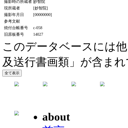
撮影時の所蔵者
妙智院
現所蔵者
[妙智院]
撮影年月日
[00000000]
参考文献
焼付台帳番号
c-058
旧原板番号
14027
このデータベースには他
及送行書画類」が含まれ
about