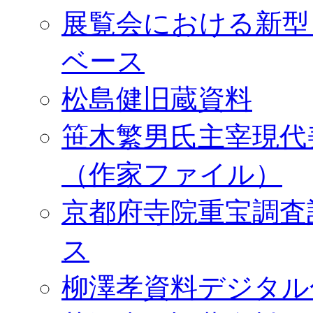
展覧会における新型
ベース
松島健旧蔵資料
笹木繁男氏主宰現代
（作家ファイル）
京都府寺院重宝調査
ス
柳澤孝資料デジタル