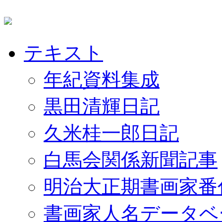
テキスト
年紀資料集成
黒田清輝日記
久米桂一郎日記
白馬会関係新聞記事
明治大正期書画家番
書画家人名データベ