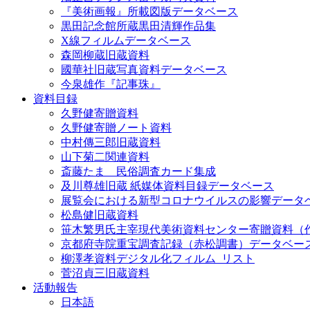
『美術画報』所載図版データベース
黒田記念館所蔵黒田清輝作品集
X線フィルムデータベース
森岡柳蔵旧蔵資料
國華社旧蔵写真資料データベース
今泉雄作『記事珠』
資料目録
久野健寄贈資料
久野健寄贈ノート資料
中村傳三郎旧蔵資料
山下菊二関連資料
斎藤たま 民俗調査カード集成
及川尊雄旧蔵 紙媒体資料目録データベース
展覧会における新型コロナウイルスの影響データ
松島健旧蔵資料
笹木繁男氏主宰現代美術資料センター寄贈資料（
京都府寺院重宝調査記録（赤松調書）データベー
柳澤孝資料デジタル化フィルム_リスト
菅沼貞三旧蔵資料
活動報告
日本語