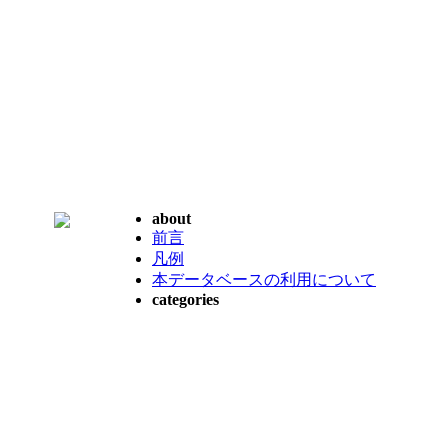
about
前言
凡例
本データベースの利用について
categories