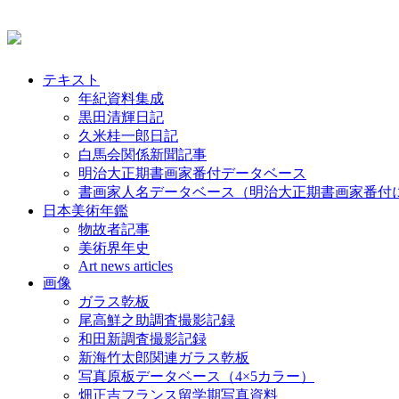
テキスト
年紀資料集成
黒田清輝日記
久米桂一郎日記
白馬会関係新聞記事
明治大正期書画家番付データベース
書画家人名データベース（明治大正期書画家番付
日本美術年鑑
物故者記事
美術界年史
Art news articles
画像
ガラス乾板
尾高鮮之助調査撮影記録
和田新調査撮影記録
新海竹太郎関連ガラス乾板
写真原板データベース（4×5カラー）
畑正吉フランス留学期写真資料