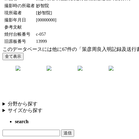
撮影時の所蔵者
妙智院
現所蔵者
[妙智院]
撮影年月日
[00000000]
参考文献
焼付台帳番号
c-057
旧原板番号
13999
このデータベースには他に67件の「策彦周良入明記録及送行
分野から探す
サイズから探す
search