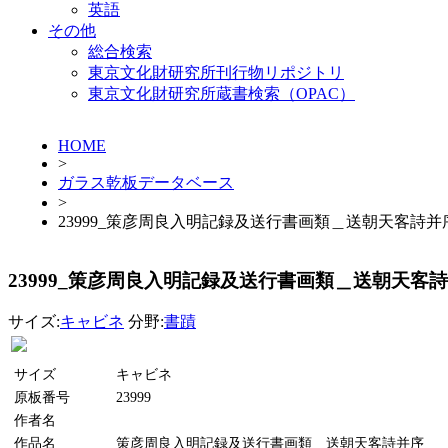
英語
その他
総合検索
東京文化財研究所刊行物リポジトリ
東京文化財研究所蔵書検索（OPAC）
HOME
>
ガラス乾板データベース
>
23999_策彦周良入明記録及送行書画類＿送朝天客詩并
23999_策彦周良入明記録及送行書画類＿送朝天客
サイズ:
キャビネ
分野:
書蹟
サイズ
キャビネ
原板番号
23999
作者名
作品名
策彦周良入明記録及送行書画類＿送朝天客詩并序