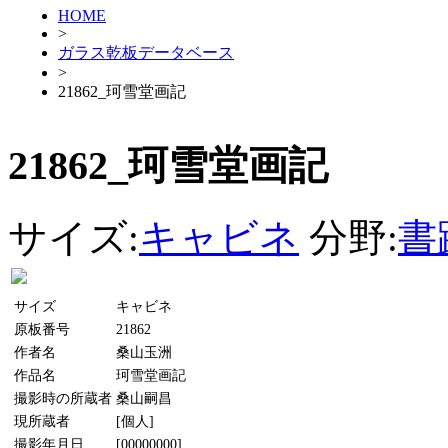
HOME
>
ガラス乾板データベース
>
21862_珂雪堂画記
21862_珂雪堂画記
サイズ:
キャビネ
分野:
書
サイズ
キャビネ
原板番号
21862
作者名
桑山玉洲
作品名
珂雪堂画記
撮影時の所蔵者
桑山嗣昌
現所蔵者
[個人]
撮影年月日
[00000000]