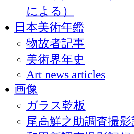
による）
日本美術年鑑
物故者記事
美術界年史
Art news articles
画像
ガラス乾板
尾高鮮之助調査撮影