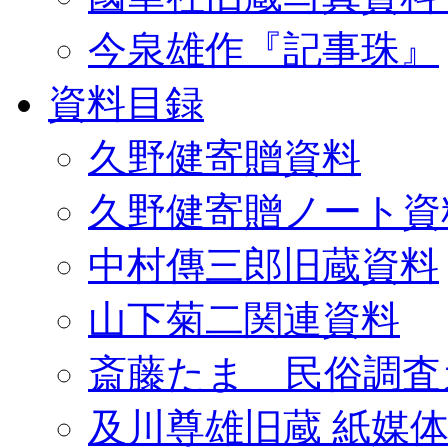
今泉雄作『記事珠』
資料目録
久野健寄贈資料
久野健寄贈ノート資
中村傳三郎旧蔵資料
山下菊二関連資料
斎藤たま 民俗調査
及川尊雄旧蔵 紙媒