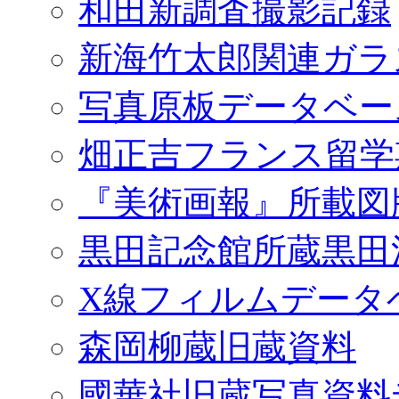
和田新調査撮影記録
新海竹太郎関連ガラ
写真原板データベー
畑正吉フランス留学
『美術画報』所載図
黒田記念館所蔵黒田
X線フィルムデータ
森岡柳蔵旧蔵資料
國華社旧蔵写真資料