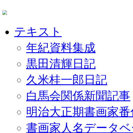
テキスト
年紀資料集成
黒田清輝日記
久米桂一郎日記
白馬会関係新聞記事
明治大正期書画家番
書画家人名データベ