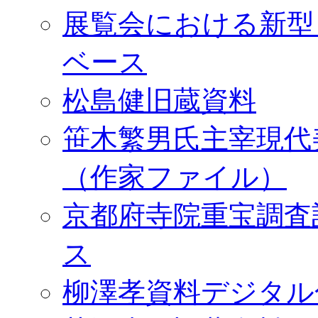
展覧会における新型
ベース
松島健旧蔵資料
笹木繁男氏主宰現代
（作家ファイル）
京都府寺院重宝調査
ス
柳澤孝資料デジタル