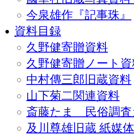
今泉雄作『記事珠』
資料目録
久野健寄贈資料
久野健寄贈ノート資
中村傳三郎旧蔵資料
山下菊二関連資料
斎藤たま 民俗調査
及川尊雄旧蔵 紙媒