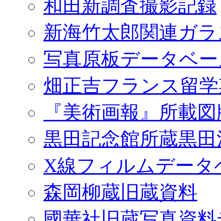
和田新調査撮影記録
新海竹太郎関連ガラ
写真原板データベー
畑正吉フランス留学
『美術画報』所載図
黒田記念館所蔵黒田
X線フィルムデータ
森岡柳蔵旧蔵資料
國華社旧蔵写真資料