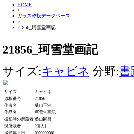
HOME
>
ガラス乾板データベース
>
21856_珂雪堂画記
21856_珂雪堂画記
サイズ:
キャビネ
分野:
書
サイズ
キャビネ
原板番号
21856
作者名
桑山玉洲
作品名
珂雪堂画記
撮影時の所蔵者
桑山嗣昌
現所蔵者
[個人]
撮影年月日
[00000000]