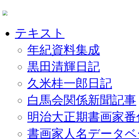
テキスト
年紀資料集成
黒田清輝日記
久米桂一郎日記
白馬会関係新聞記事
明治大正期書画家番
書画家人名データベ