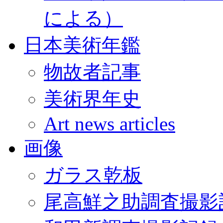
による）
日本美術年鑑
物故者記事
美術界年史
Art news articles
画像
ガラス乾板
尾高鮮之助調査撮影