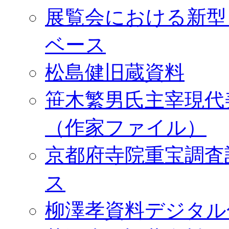
展覧会における新型
ベース
松島健旧蔵資料
笹木繁男氏主宰現代
（作家ファイル）
京都府寺院重宝調査
ス
柳澤孝資料デジタル