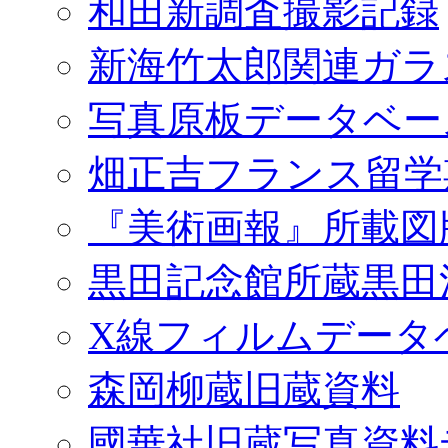
和田新調査撮影記録
新海竹太郎関連ガラ
写真原板データベー
畑正吉フランス留学
『美術画報』所載図
黒田記念館所蔵黒田
X線フィルムデータ
森岡柳蔵旧蔵資料
國華社旧蔵写真資料