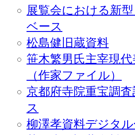
展覧会における新型
ベース
松島健旧蔵資料
笹木繁男氏主宰現代
（作家ファイル）
京都府寺院重宝調査
ス
柳澤孝資料デジタル