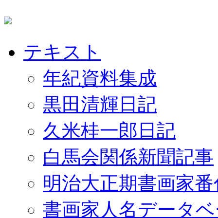
テキスト
年紀資料集成
黒田清輝日記
久米桂一郎日記
白馬会関係新聞記事
明治大正期書画家番
書画家人名データベ