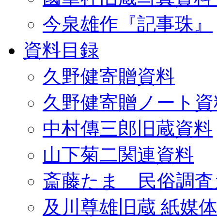
今泉雄作『記事珠』
資料目録
久野健寄贈資料
久野健寄贈ノート資
中村傳三郎旧蔵資料
山下菊二関連資料
斎藤たま 民俗調査
及川尊雄旧蔵 紙媒