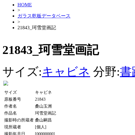
HOME
>
ガラス乾板データベース
>
21843_珂雪堂画記
21843_珂雪堂画記
サイズ:
キャビネ
分野:
書
サイズ
キャビネ
原板番号
21843
作者名
桑山玉洲
作品名
珂雪堂画記
撮影時の所蔵者
桑山嗣昌
現所蔵者
[個人]
撮影年月日
[00000000]