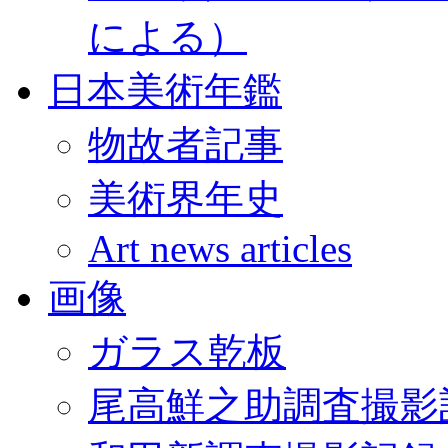
による）
日本美術年鑑
物故者記事
美術界年史
Art news articles
画像
ガラス乾板
尾高鮮之助調査撮影