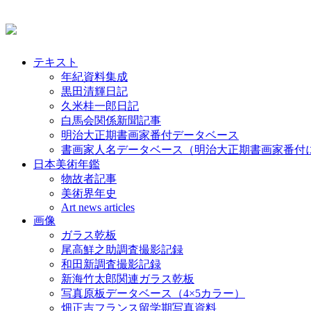
テキスト
年紀資料集成
黒田清輝日記
久米桂一郎日記
白馬会関係新聞記事
明治大正期書画家番付データベース
書画家人名データベース（明治大正期書画家番付
日本美術年鑑
物故者記事
美術界年史
Art news articles
画像
ガラス乾板
尾高鮮之助調査撮影記録
和田新調査撮影記録
新海竹太郎関連ガラス乾板
写真原板データベース（4×5カラー）
畑正吉フランス留学期写真資料