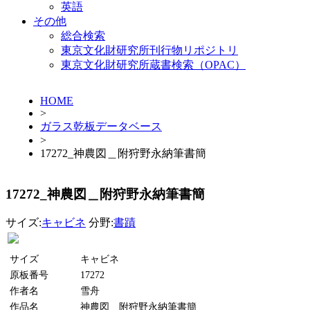
英語
その他
総合検索
東京文化財研究所刊行物リポジトリ
東京文化財研究所蔵書検索（OPAC）
HOME
>
ガラス乾板データベース
>
17272_神農図＿附狩野永納筆書簡
17272_神農図＿附狩野永納筆書簡
サイズ:
キャビネ
分野:
書蹟
サイズ
キャビネ
原板番号
17272
作者名
雪舟
作品名
神農図＿附狩野永納筆書簡