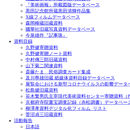
『美術画報』所載図版データベース
黒田記念館所蔵黒田清輝作品集
X線フィルムデータベース
森岡柳蔵旧蔵資料
國華社旧蔵写真資料データベース
今泉雄作『記事珠』
資料目録
久野健寄贈資料
久野健寄贈ノート資料
中村傳三郎旧蔵資料
山下菊二関連資料
斎藤たま 民俗調査カード集成
及川尊雄旧蔵 紙媒体資料目録データベース
展覧会における新型コロナウイルスの影響データ
松島健旧蔵資料
笹木繁男氏主宰現代美術資料センター寄贈資料（
京都府寺院重宝調査記録（赤松調書）データベー
柳澤孝資料デジタル化フィルム_リスト
菅沼貞三旧蔵資料
活動報告
日本語