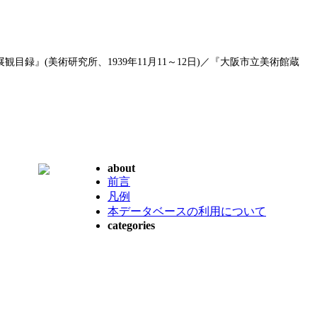
目録』(美術研究所、1939年11月11～12日)／『大阪市立美術館蔵
about
前言
凡例
本データベースの利用について
categories