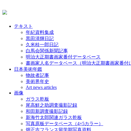
テキスト
年紀資料集成
黒田清輝日記
久米桂一郎日記
白馬会関係新聞記事
明治大正期書画家番付データベース
書画家人名データベース（明治大正期書画家番付
日本美術年鑑
物故者記事
美術界年史
Art news articles
画像
ガラス乾板
尾高鮮之助調査撮影記録
和田新調査撮影記録
新海竹太郎関連ガラス乾板
写真原板データベース（4×5カラー）
畑正吉フランス留学期写真資料