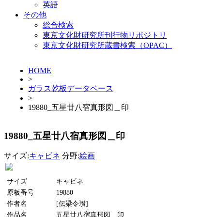
英語
その他
総合検索
東京文化財研究所刊行物リポジトリ
東京文化財研究所蔵書検索（OPAC）
HOME
>
ガラス乾板データベース
>
19880_五星廿八宿真形図＿印
19880_五星廿八宿真形図＿印
サイズ:
キャビネ
分野:
絵画
サイズ
キャビネ
原板番号
19880
作者名
[伝梁令瓉]
作品名
五星廿八宿真形図＿印