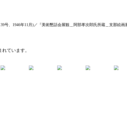
号、1946年11月)／『美術懇話会展観＿阿部孝次郎氏所蔵＿支那絵画展観
まれています。