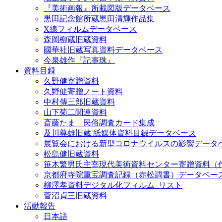
『美術画報』所載図版データベース
黒田記念館所蔵黒田清輝作品集
X線フィルムデータベース
森岡柳蔵旧蔵資料
國華社旧蔵写真資料データベース
今泉雄作『記事珠』
資料目録
久野健寄贈資料
久野健寄贈ノート資料
中村傳三郎旧蔵資料
山下菊二関連資料
斎藤たま 民俗調査カード集成
及川尊雄旧蔵 紙媒体資料目録データベース
展覧会における新型コロナウイルスの影響データ
松島健旧蔵資料
笹木繁男氏主宰現代美術資料センター寄贈資料（
京都府寺院重宝調査記録（赤松調書）データベー
柳澤孝資料デジタル化フィルム_リスト
菅沼貞三旧蔵資料
活動報告
日本語