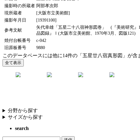
撮影時の所蔵者
阿部孝次郎
現所蔵者
[大阪市立美術館]
撮影年月日
[19391100]
矢代幸雄「五星二十八宿神形図巻」 (『美術研究』139
参考文献
品図録』Ⅰ(大阪市立美術館、1970年3月、図版121)
焼付台帳番号
c-042
旧原板番号
9880
このデータベースには他に14件の「五星廿八宿真形図」が含
分野から探す
サイズから探す
search