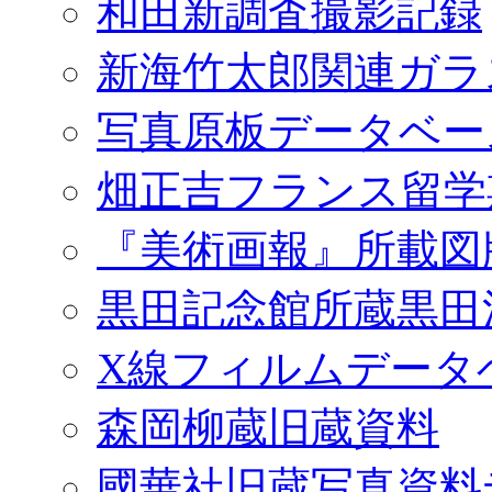
和田新調査撮影記録
新海竹太郎関連ガラ
写真原板データベー
畑正吉フランス留学
『美術画報』所載図
黒田記念館所蔵黒田
X線フィルムデータ
森岡柳蔵旧蔵資料
國華社旧蔵写真資料