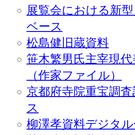
展覧会における新型
ベース
松島健旧蔵資料
笹木繁男氏主宰現代
（作家ファイル）
京都府寺院重宝調査
ス
柳澤孝資料デジタル