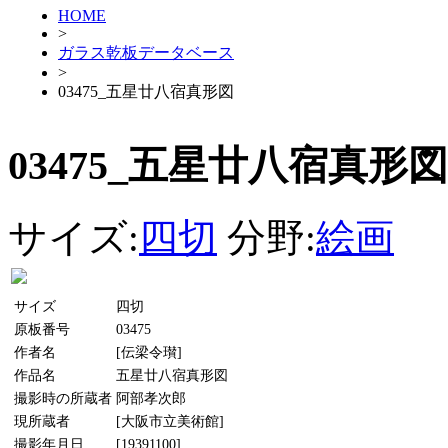
HOME
>
ガラス乾板データベース
>
03475_五星廿八宿真形図
03475_五星廿八宿真形図
サイズ:
四切
分野:
絵画
サイズ
四切
原板番号
03475
作者名
[伝梁令瓉]
作品名
五星廿八宿真形図
撮影時の所蔵者
阿部孝次郎
現所蔵者
[大阪市立美術館]
撮影年月日
[19391100]