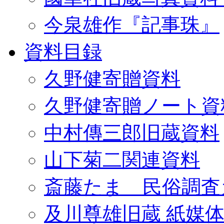
今泉雄作『記事珠』
資料目録
久野健寄贈資料
久野健寄贈ノート資
中村傳三郎旧蔵資料
山下菊二関連資料
斎藤たま 民俗調査
及川尊雄旧蔵 紙媒