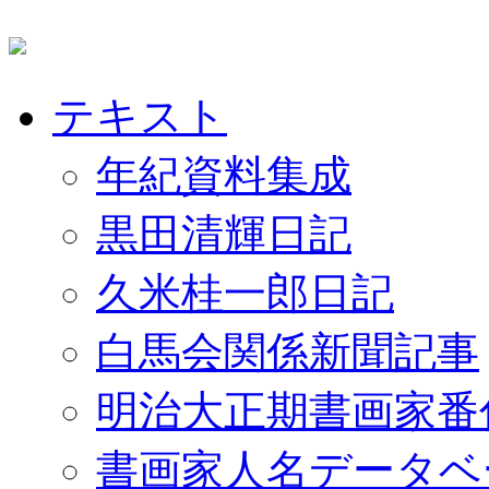
テキスト
年紀資料集成
黒田清輝日記
久米桂一郎日記
白馬会関係新聞記事
明治大正期書画家番
書画家人名データベ