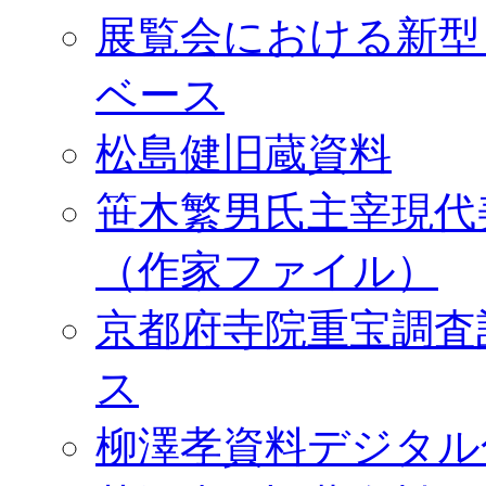
展覧会における新型
ベース
松島健旧蔵資料
笹木繁男氏主宰現代
（作家ファイル）
京都府寺院重宝調査
ス
柳澤孝資料デジタル