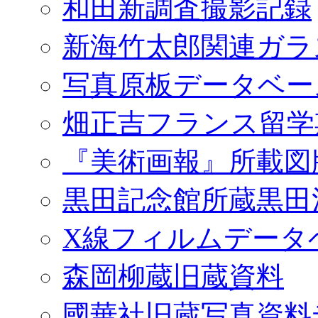
和田新調査撮影記録
新海竹太郎関連ガラ
写真原板データベー
畑正吉フランス留学
『美術画報』所載図
黒田記念館所蔵黒田
X線フィルムデータ
森岡柳蔵旧蔵資料
國華社旧蔵写真資料