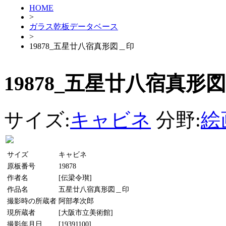
HOME
>
ガラス乾板データベース
>
19878_五星廿八宿真形図＿印
19878_五星廿八宿真形
サイズ:
キャビネ
分野:
絵
サイズ
キャビネ
原板番号
19878
作者名
[伝梁令瓉]
作品名
五星廿八宿真形図＿印
撮影時の所蔵者
阿部孝次郎
現所蔵者
[大阪市立美術館]
撮影年月日
[19391100]