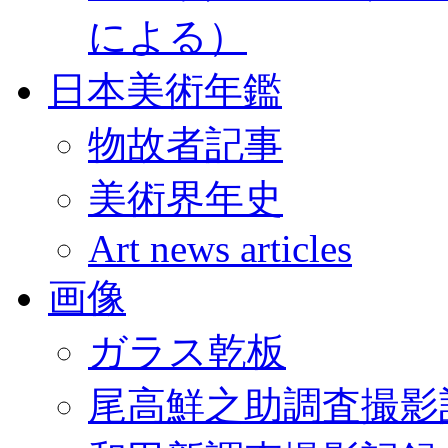
による）
日本美術年鑑
物故者記事
美術界年史
Art news articles
画像
ガラス乾板
尾高鮮之助調査撮影