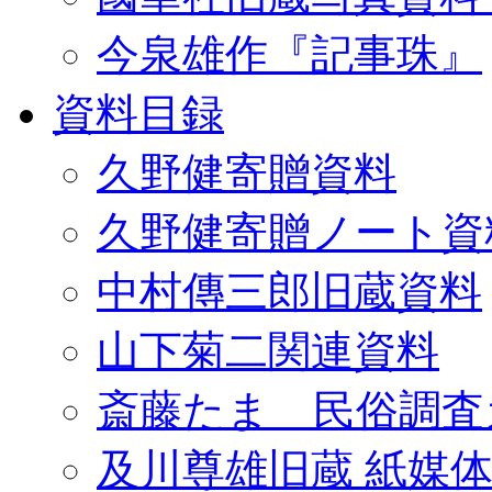
今泉雄作『記事珠』
資料目録
久野健寄贈資料
久野健寄贈ノート資
中村傳三郎旧蔵資料
山下菊二関連資料
斎藤たま 民俗調査
及川尊雄旧蔵 紙媒