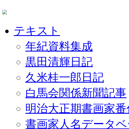
テキスト
年紀資料集成
黒田清輝日記
久米桂一郎日記
白馬会関係新聞記事
明治大正期書画家番
書画家人名データベ