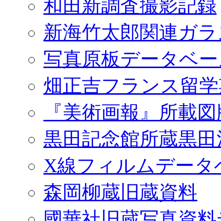
和田新調査撮影記録
新海竹太郎関連ガラ
写真原板データベー
畑正吉フランス留学
『美術画報』所載図
黒田記念館所蔵黒田
X線フィルムデータ
森岡柳蔵旧蔵資料
國華社旧蔵写真資料