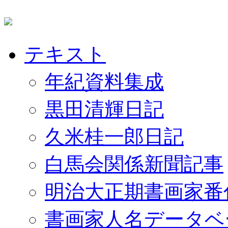
テキスト
年紀資料集成
黒田清輝日記
久米桂一郎日記
白馬会関係新聞記事
明治大正期書画家番
書画家人名データベ