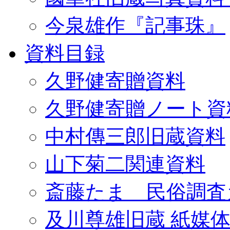
今泉雄作『記事珠』
資料目録
久野健寄贈資料
久野健寄贈ノート資
中村傳三郎旧蔵資料
山下菊二関連資料
斎藤たま 民俗調査
及川尊雄旧蔵 紙媒