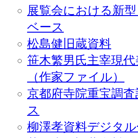
展覧会における新型
ベース
松島健旧蔵資料
笹木繁男氏主宰現代
（作家ファイル）
京都府寺院重宝調査
ス
柳澤孝資料デジタル