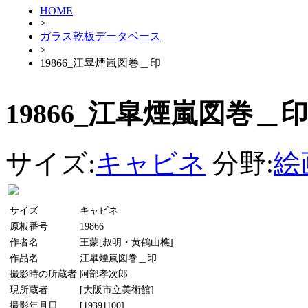
HOME
>
ガラス乾板データベース
>
19866_江皐煙嵐図巻＿印
19866_江皐煙嵐図巻＿印
サイズ:
キャビネ
分野:
絵
サイズ
キャビネ
原板番号
19866
作者名
王蒙[叔明・黄鶴山樵]
作品名
江皐煙嵐図巻＿印
撮影時の所蔵者
阿部孝次郎
現所蔵者
[大阪市立美術館]
撮影年月日
[19391100]