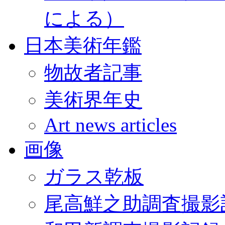
による）
日本美術年鑑
物故者記事
美術界年史
Art news articles
画像
ガラス乾板
尾高鮮之助調査撮影