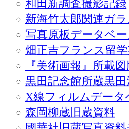
和田新調査撮影記録
新海竹太郎関連ガラ
写真原板データベー
畑正吉フランス留学
『美術画報』所載図
黒田記念館所蔵黒田
X線フィルムデータ
森岡柳蔵旧蔵資料
國華社旧蔵写真資料