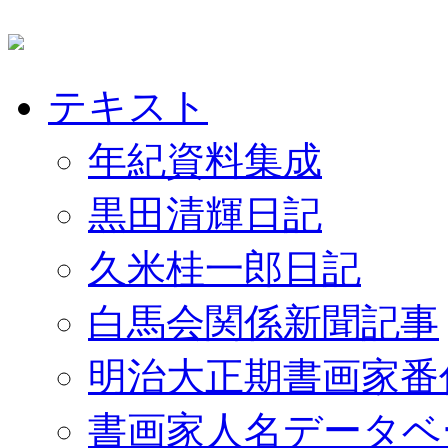
テキスト
年紀資料集成
黒田清輝日記
久米桂一郎日記
白馬会関係新聞記事
明治大正期書画家番
書画家人名データベ