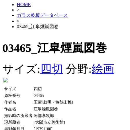
HOME
>
ガラス乾板データベース
>
03465_江皐煙嵐図巻
03465_江皐煙嵐図巻
サイズ:
四切
分野:
絵画
サイズ
四切
原板番号
03465
作者名
王蒙[叔明・黄鶴山樵]
作品名
江皐煙嵐図巻
撮影時の所蔵者
阿部孝次郎
現所蔵者
[大阪市立美術館]
撮影年月日
[19391100]