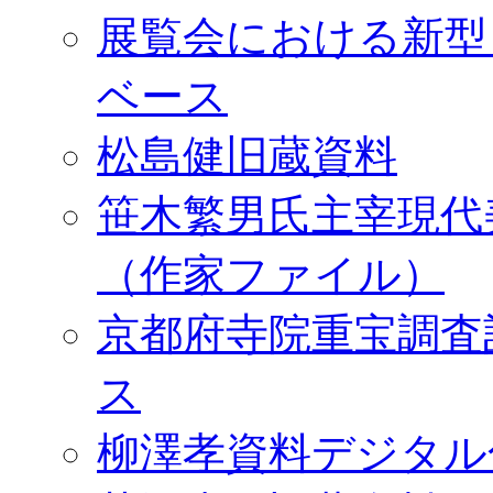
展覧会における新型
ベース
松島健旧蔵資料
笹木繁男氏主宰現代
（作家ファイル）
京都府寺院重宝調査
ス
柳澤孝資料デジタル