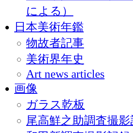
による）
日本美術年鑑
物故者記事
美術界年史
Art news articles
画像
ガラス乾板
尾高鮮之助調査撮影