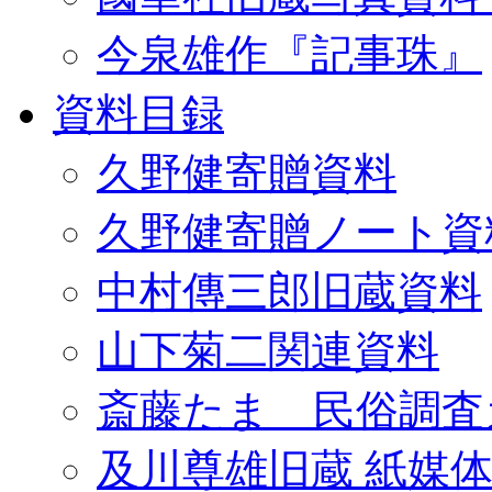
今泉雄作『記事珠』
資料目録
久野健寄贈資料
久野健寄贈ノート資
中村傳三郎旧蔵資料
山下菊二関連資料
斎藤たま 民俗調査
及川尊雄旧蔵 紙媒