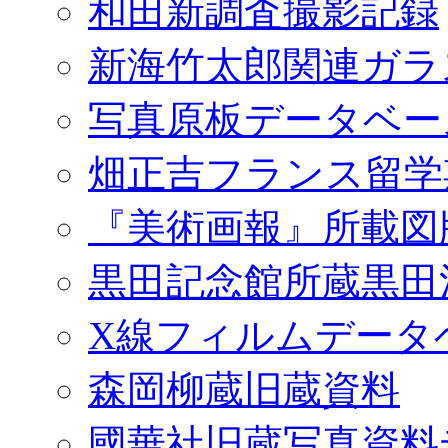
和田新調査撮影記録
新海竹太郎関連ガラ
写真原板データベー
畑正吉フランス留学
『美術画報』所載図
黒田記念館所蔵黒田
X線フィルムデータ
森岡柳蔵旧蔵資料
國華社旧蔵写真資料