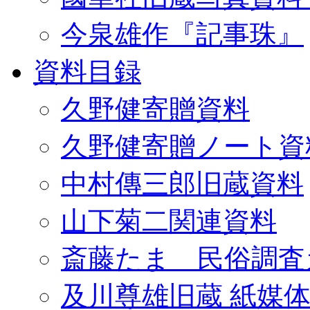
今泉雄作『記事珠』
資料目録
久野健寄贈資料
久野健寄贈ノート資
中村傳三郎旧蔵資料
山下菊二関連資料
斎藤たま 民俗調査
及川尊雄旧蔵 紙媒