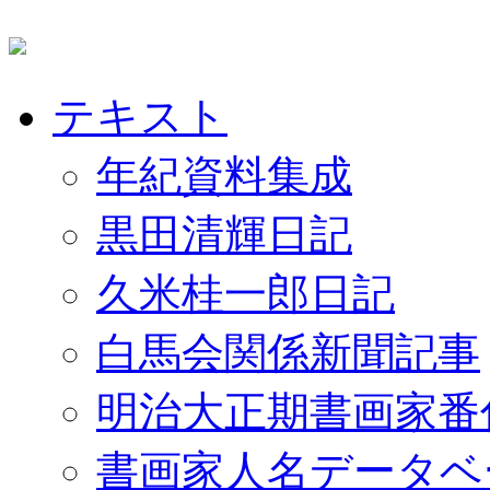
テキスト
年紀資料集成
黒田清輝日記
久米桂一郎日記
白馬会関係新聞記事
明治大正期書画家番
書画家人名データベ