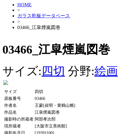
HOME
>
ガラス乾板データベース
>
03466_江皐煙嵐図巻
03466_江皐煙嵐図巻
サイズ:
四切
分野:
絵画
サイズ
四切
原板番号
03466
作者名
王蒙[叔明・黄鶴山樵]
作品名
江皐煙嵐図巻
撮影時の所蔵者
阿部孝次郎
現所蔵者
[大阪市立美術館]
撮影年月日
[19391100]