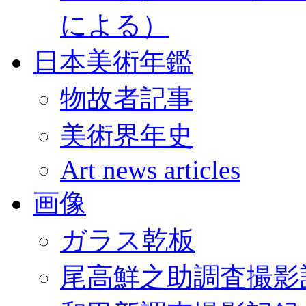
による）
日本美術年鑑
物故者記事
美術界年史
Art news articles
画像
ガラス乾板
尾高鮮之助調査撮影