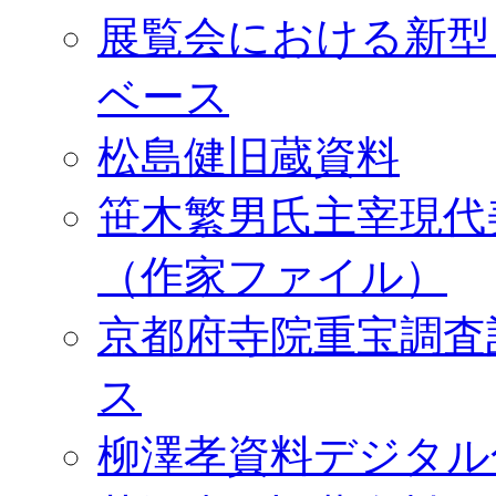
展覧会における新型
ベース
松島健旧蔵資料
笹木繁男氏主宰現代
（作家ファイル）
京都府寺院重宝調査
ス
柳澤孝資料デジタル