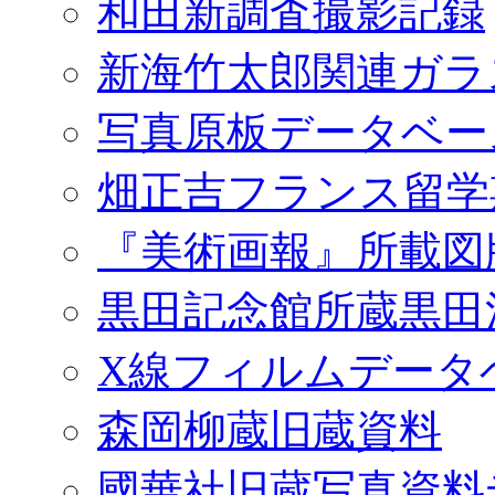
和田新調査撮影記録
新海竹太郎関連ガラ
写真原板データベー
畑正吉フランス留学
『美術画報』所載図
黒田記念館所蔵黒田
X線フィルムデータ
森岡柳蔵旧蔵資料
國華社旧蔵写真資料