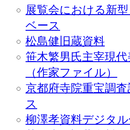
展覧会における新型
ベース
松島健旧蔵資料
笹木繁男氏主宰現代
（作家ファイル）
京都府寺院重宝調査
ス
柳澤孝資料デジタル