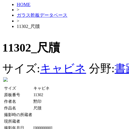
HOME
>
ガラス乾板データベース
>
11302_尺牘
11302_尺牘
サイズ:
キャビネ
分野:
書
サイズ
キャビネ
原板番号
11302
作者名
黙印
作品名
尺牘
撮影時の所蔵者
現所蔵者
撮影年月日
[00000000]