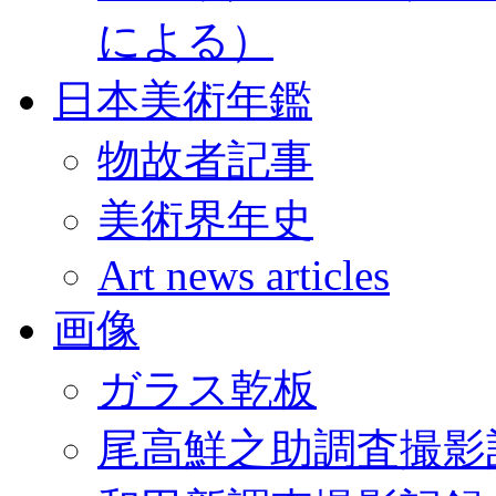
による）
日本美術年鑑
物故者記事
美術界年史
Art news articles
画像
ガラス乾板
尾高鮮之助調査撮影