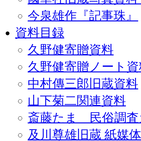
今泉雄作『記事珠』
資料目録
久野健寄贈資料
久野健寄贈ノート資
中村傳三郎旧蔵資料
山下菊二関連資料
斎藤たま 民俗調査
及川尊雄旧蔵 紙媒