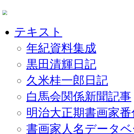
テキスト
年紀資料集成
黒田清輝日記
久米桂一郎日記
白馬会関係新聞記事
明治大正期書画家番
書画家人名データベ