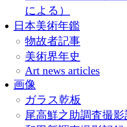
による）
日本美術年鑑
物故者記事
美術界年史
Art news articles
画像
ガラス乾板
尾高鮮之助調査撮影