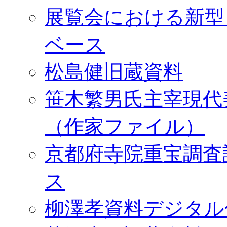
展覧会における新型
ベース
松島健旧蔵資料
笹木繁男氏主宰現代
（作家ファイル）
京都府寺院重宝調査
ス
柳澤孝資料デジタル