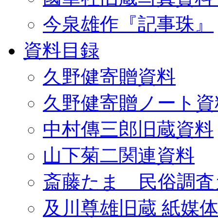
今泉雄作『記事珠』
資料目録
久野健寄贈資料
久野健寄贈ノート資
中村傳三郎旧蔵資料
山下菊二関連資料
斎藤たま 民俗調査
及川尊雄旧蔵 紙媒