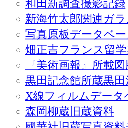
和田新調査撮影記録
新海竹太郎関連ガラ
写真原板データベー
畑正吉フランス留学
『美術画報』所載図
黒田記念館所蔵黒田
X線フィルムデータ
森岡柳蔵旧蔵資料
國華社旧蔵写真資料