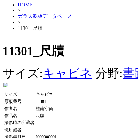
HOME
>
ガラス乾板データベース
>
11301_尺牘
11301_尺牘
サイズ:
キャビネ
分野:
書
サイズ
キャビネ
原板番号
11301
作者名
桂南守仙
作品名
尺牘
撮影時の所蔵者
現所蔵者
撮影年月日
[00000000]