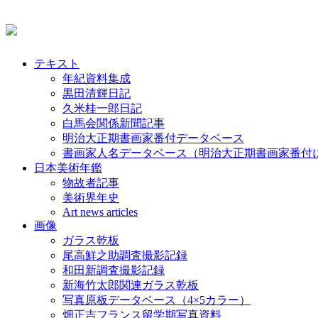
テキスト
年紀資料集成
黒田清輝日記
久米桂一郎日記
白馬会関係新聞記事
明治大正期書画家番付データベース
書画家人名データベース（明治大正期書画家番付
日本美術年鑑
物故者記事
美術界年史
Art news articles
画像
ガラス乾板
尾高鮮之助調査撮影記録
和田新調査撮影記録
新海竹太郎関連ガラス乾板
写真原板データベース（4×5カラー）
畑正吉フランス留学期写真資料