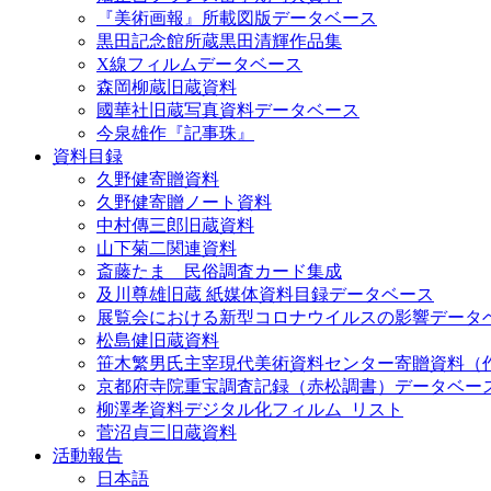
『美術画報』所載図版データベース
黒田記念館所蔵黒田清輝作品集
X線フィルムデータベース
森岡柳蔵旧蔵資料
國華社旧蔵写真資料データベース
今泉雄作『記事珠』
資料目録
久野健寄贈資料
久野健寄贈ノート資料
中村傳三郎旧蔵資料
山下菊二関連資料
斎藤たま 民俗調査カード集成
及川尊雄旧蔵 紙媒体資料目録データベース
展覧会における新型コロナウイルスの影響データ
松島健旧蔵資料
笹木繁男氏主宰現代美術資料センター寄贈資料（
京都府寺院重宝調査記録（赤松調書）データベー
柳澤孝資料デジタル化フィルム_リスト
菅沼貞三旧蔵資料
活動報告
日本語