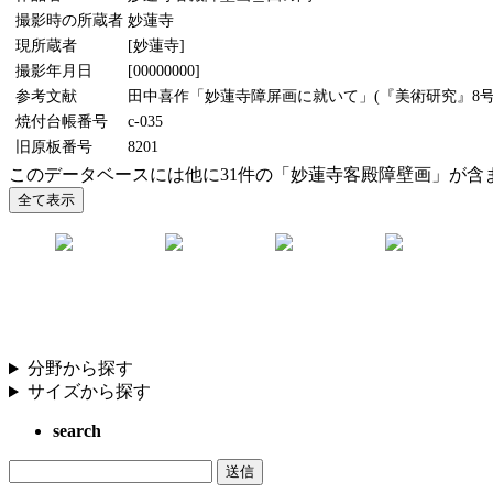
撮影時の所蔵者
妙蓮寺
現所蔵者
[妙蓮寺]
撮影年月日
[00000000]
参考文献
田中喜作「妙蓮寺障屏画に就いて」(『美術研究』8号、1
焼付台帳番号
c-035
旧原板番号
8201
このデータベースには他に31件の「妙蓮寺客殿障壁画」が含
分野から探す
サイズから探す
search