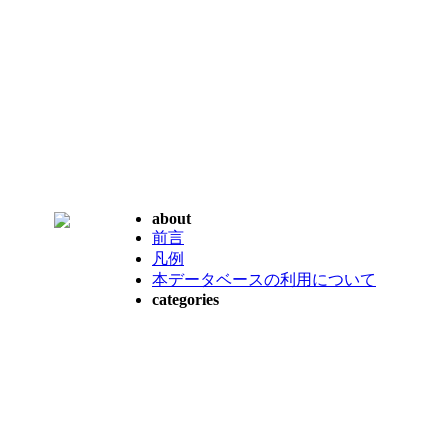
about
前言
凡例
本データベースの利用について
categories