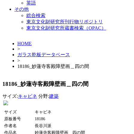
英語
その他
総合検索
東京文化財研究所刊行物リポジトリ
東京文化財研究所蔵書検索（OPAC）
HOME
>
ガラス乾板データベース
>
18186_妙蓮寺客殿障壁画＿四の間
18186_妙蓮寺客殿障壁画＿四の間
サイズ:
キャビネ
分野:
建築
サイズ
キャビネ
原板番号
18186
作者名
長谷川派
作品名
妙蓮寺客殿障壁画＿四の間